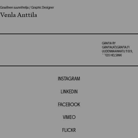
Graafinen suunnittelija / Graphic Designer
Venla Anttila
GRAFIA RY
GRAFIA(AT)GRAFIA.FI
UUDENMAANKATU 11 B 9,
00120 HELSINKI
INSTAGRAM
LINKEDIN
FACEBOOK
VIMEO
FLICKR