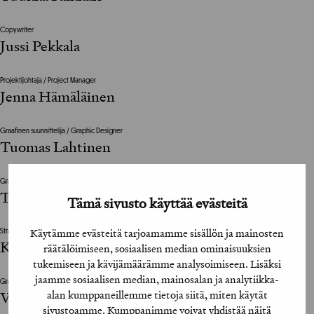
Copywriter
Jussi Pekkala
Projektijohtaja / Project Manager
Jenna Hämäläinen
Graafinen suunnittelija / Graphic Designer
Tuomas Lahtinen
Graafinen suunnittelija / Graphic Designer
Tuomas Lahtinen
Tämä sivusto käyttää evästeitä
Käytämme evästeitä tarjoamamme sisällön ja mainosten
Strategi / Strategist
Karolus Viitala
räätälöimiseen, sosiaalisen median ominaisuuksien
tukemiseen ja kävijämäärämme analysoimiseen. Lisäksi
jaamme sosiaalisen median, mainosalan ja analytiikka-
Graafinen suunnittelija / Graphic Designer
alan kumppaneillemme tietoja siitä, miten käytät
Venla Anttila
sivustoamme. Kumppanimme voivat yhdistää näitä