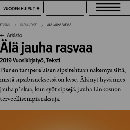
Siirry
VUODEN HUIPUT
VUODEN HUIPUT
suoraan
sisältöön
ETUSIVU
KILPAILUTYÖT
ÄLÄ JAUHA RASVAA
Arkisto
Älä jauha rasvaa
2019
Vuosikirjatyö,
Teksti
Pienen tamperelaisen sipsitehtaan näkemys siitä,
mistä sipsibisneksessä on kyse. Älä nyt hyvä mies
jauha p*skaa, kun syöt sipsejä. Jauha Linkosuon
terveellisempiä raksuja.