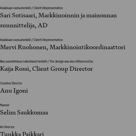
Asiakkaan vastuuhenkilö / Client’s Representative
Sari Sotisaari, Markkinoinnin ja mainonnan
suunnittelija, AD
Asiakkaan vastuuhenkilö / Client’s Representative
Mervi Ruohonen, Markkinointikoordinaattori
Muu suunnitteluun vaikuttanut henkilö / The design was also influenced by
Kaija Rossi, Client Group Director
Creative Director
Anu Igoni
Planner
Selim Saukkomaa
Art Director
Tuukka Paikkari