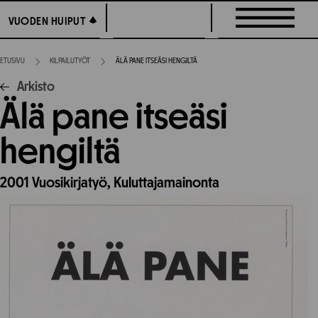
Siirry
VUODEN HUIPUT
VUODEN HUIPUT
suoraan
sisältöön
ETUSIVU
KILPAILUTYÖT
ÄLÄ PANE ITSEÄSI HENGILTÄ
Arkisto
Älä pane itseäsi
hengiltä
2001
Vuosikirjatyö,
Kuluttajamainonta