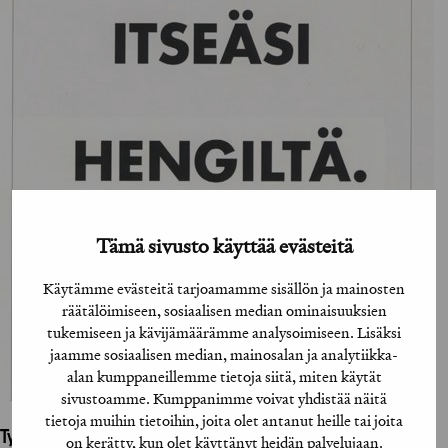
Tämä sivusto käyttää evästeitä
Käytämme evästeitä tarjoamamme sisällön ja mainosten
räätälöimiseen, sosiaalisen median ominaisuuksien
tukemiseen ja kävijämäärämme analysoimiseen. Lisäksi
jaamme sosiaalisen median, mainosalan ja analytiikka-
alan kumppaneillemme tietoja siitä, miten käytät
sivustoamme. Kumppanimme voivat yhdistää näitä
tietoja muihin tietoihin, joita olet antanut heille tai joita
Työhön osallistuneet henkilöt / tahot:
on kerätty, kun olet käyttänyt heidän palvelujaan.