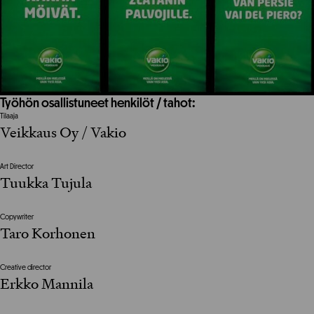
Työhön osallistuneet henkilöt / tahot:
Tilaaja
Veikkaus Oy / Vakio
Art Director
Tuukka Tujula
Copywriter
Taro Korhonen
Creative director
Erkko Mannila