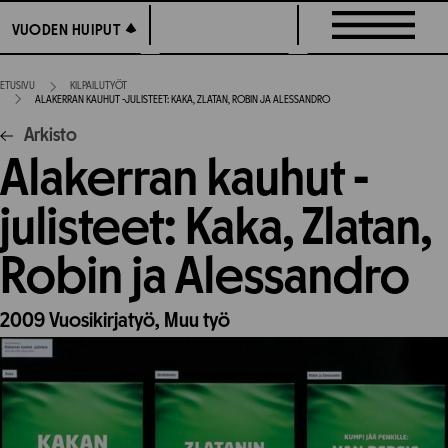
Siirry
VUODEN HUIPUT
VUODEN HUIPUT
suoraan
sisältöön
ETUSIVU
KILPAILUTYÖT
ALAKERRAN KAUHUT -JULISTEET: KAKA, ZLATAN, ROBIN JA ALESSANDRO
Arkisto
Alakerran kauhut -
julisteet: Kaka, Zlatan,
Robin ja Alessandro
2009
Vuosikirjatyö,
Muu työ