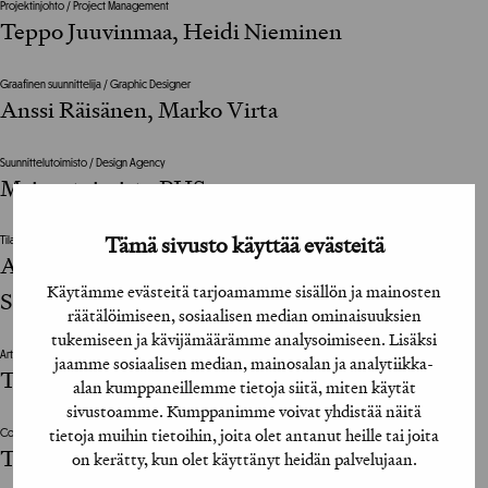
Projektinjohto / Project Management
Teppo Juuvinmaa, Heidi Nieminen
Graafinen suunnittelija / Graphic Designer
Anssi Räisänen, Marko Virta
Suunnittelutoimisto / Design Agency
Mainostoimisto PHS
Tämä sivusto käyttää evästeitä
Tilaajan vastuuhenkilö / Clients Representative
Ami Miettinen, Saila Kuutti, Lotta Fredrikson,
Käytämme evästeitä tarjoamamme sisällön ja mainosten
Salla Kekki, Mika Markkula
räätälöimiseen, sosiaalisen median ominaisuuksien
tukemiseen ja kävijämäärämme analysoimiseen. Lisäksi
Art Director
jaamme sosiaalisen median, mainosalan ja analytiikka-
Tuukka Tujula
alan kumppaneillemme tietoja siitä, miten käytät
sivustoamme. Kumppanimme voivat yhdistää näitä
tietoja muihin tietoihin, joita olet antanut heille tai joita
Copywriter
Taro Korhonen
on kerätty, kun olet käyttänyt heidän palvelujaan.