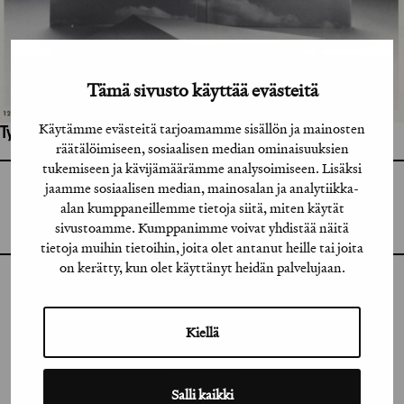
Tämä sivusto käyttää evästeitä
Käytämme evästeitä tarjoamamme sisällön ja mainosten
Työhön osallistuneet henkilöt / tahot:
räätälöimiseen, sosiaalisen median ominaisuuksien
tukemiseen ja kävijämäärämme analysoimiseen. Lisäksi
jaamme sosiaalisen median, mainosalan ja analytiikka-
GRAFIA RY
GRAFIA(AT)GRAFIA.FI
alan kumppaneillemme tietoja siitä, miten käytät
UUDENMAANKATU 11 B 9,
sivustoamme. Kumppanimme voivat yhdistää näitä
00120 HELSINKI
tietoja muihin tietoihin, joita olet antanut heille tai joita
on kerätty, kun olet käyttänyt heidän palvelujaan.
INSTAGRAM
Kiellä
LINKEDIN
FACEBOOK
Salli kaikki