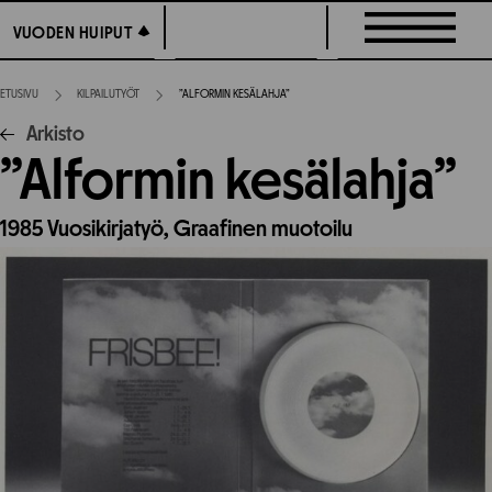
Siirry
VUODEN HUIPUT
VUODEN HUIPUT
suoraan
sisältöön
ETUSIVU
KILPAILUTYÖT
”ALFORMIN KESÄLAHJA”
Arkisto
”Alformin kesälahja”
1985
Vuosikirjatyö,
Graafinen muotoilu