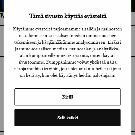
Tämä sivusto käyttää evästeitä
Työhön osallistuneet henkilöt / tahot:
Käytämme evästeitä tarjoamamme sisällön ja mainosten
räätälöimiseen, sosiaalisen median ominaisuuksien
GRAFIA RY
GRAFIA(AT)GRAFIA.FI
tukemiseen ja kävijämäärämme analysoimiseen. Lisäksi
UUDENMAANKATU 11 B 9,
00120 HELSINKI
jaamme sosiaalisen median, mainosalan ja analytiikka-
alan kumppaneillemme tietoja siitä, miten käytät
sivustoamme. Kumppanimme voivat yhdistää näitä
tietoja muihin tietoihin, joita olet antanut heille tai joita
INSTAGRAM
on kerätty, kun olet käyttänyt heidän palvelujaan.
LINKEDIN
FACEBOOK
Kiellä
VIMEO
Salli kaikki
FLICKR