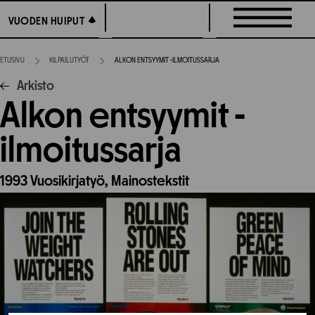
Siirry
VUODEN HUIPUT
VUODEN HUIPUT
suoraan
sisältöön
ETUSIVU
KILPAILUTYÖT
ALKON ENTSYYMIT -ILMOITUSSARJA
Arkisto
Alkon entsyymit -
ilmoitussarja
1993
Vuosikirjatyö,
Mainostekstit