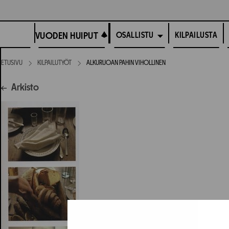
Siirry
suoraan
VUODEN HUIPUT
sisältöön
VUODEN HUIPUT
KILPAILUSTA
OSALLISTU
ETUSIVU
KILPAILUTYÖT
ALKURUOAN PAHIN VIHOLLINEN
Arkisto