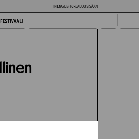
IN ENGLISH
KIRJAUDU SISÄÄN
FESTIVAALI
llinen