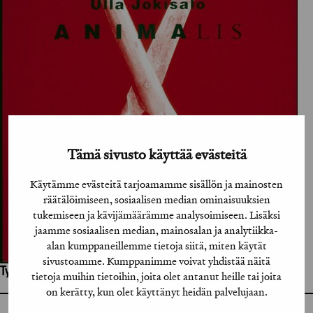
Tämä sivusto käyttää evästeitä
Käytämme evästeitä tarjoamamme sisällön ja mainosten
räätälöimiseen, sosiaalisen median ominaisuuksien
tukemiseen ja kävijämäärämme analysoimiseen. Lisäksi
jaamme sosiaalisen median, mainosalan ja analytiikka-
alan kumppaneillemme tietoja siitä, miten käytät
sivustoamme. Kumppanimme voivat yhdistää näitä
Työhön osallistuneet henkilöt / tahot:
tietoja muihin tietoihin, joita olet antanut heille tai joita
on kerätty, kun olet käyttänyt heidän palvelujaan.