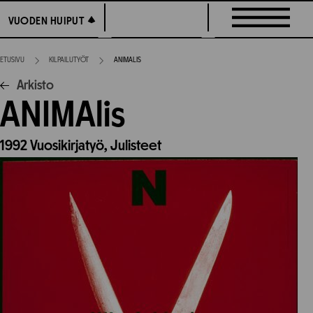
Siirry
VUODEN HUIPUT
VUODEN HUIPUT
suoraan
sisältöön
ETUSIVU
KILPAILUTYÖT
ANIMALIS
Arkisto
ANIMAlis
1992
Vuosikirjatyö,
Julisteet