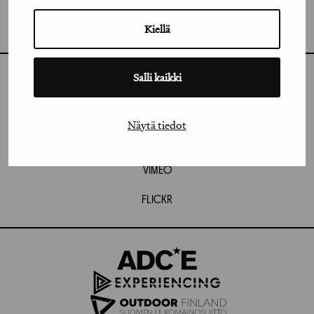
GRAFIA RY
GRAFIA(AT)GRAFIA.FI
UUDENMAANKATU 11 B 9,
Kiellä
00120 HELSINKI
Salli kaikki
INSTAGRAM
LINKEDIN
Näytä tiedot
FACEBOOK
VIMEO
FLICKR