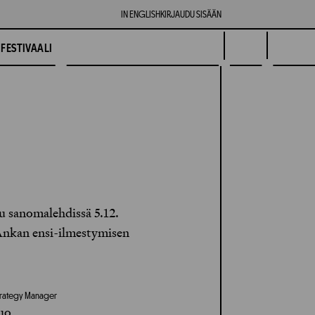
IN ENGLISH
KIRJAUDU SISÄÄN
FESTIVAALI
u sanomalehdissä 5.12.
Ankan ensi-ilmestymisen
 Strategy Manager
uo