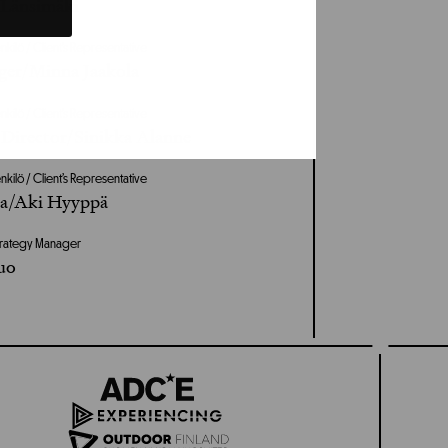
 Länsimäki
kilö / Client’s Representative
ger/Minna Jaakola
kilö / Client’s Representative
Director/Sinikka Alanne
kilö / Client’s Representative
ja/Aki Hyyppä
 Strategy Manager
uo