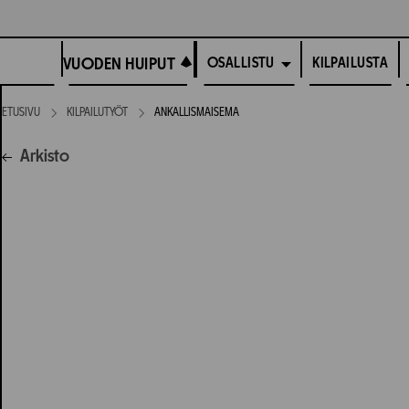
Siirry
suoraan
VUODEN HUIPUT
sisältöön
VUODEN HUIPUT
KILPAILUSTA
OSALLISTU
ETUSIVU
KILPAILUTYÖT
ANKALLISMAISEMA
Arkisto