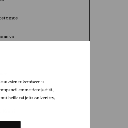
rostomos
anerva
inen
isuuksien tukemiseen ja
lija / Graphic Designer
mppaneillemme tietoja siitä,
es, Anttu Brück
t heille tai joita on kerätty,
e Kuusi