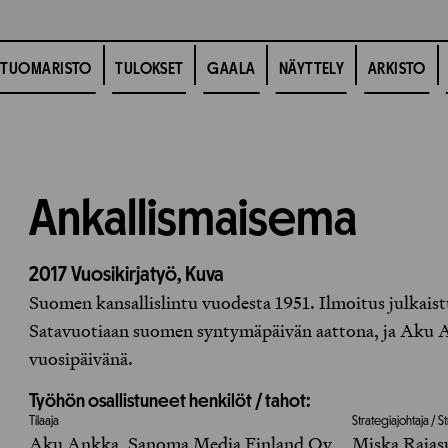
TUOMARISTO
TULOKSET
GAALA
NÄYTTELY
ARKISTO
Ankallismaisema
2017
Vuosikirjatyö,
Kuva
Suomen kansallislintu vuodesta 1951. Ilmoitus julkaist
Satavuotiaan suomen syntymäpäivän aattona, ja Aku 
vuosipäivänä.
Työhön osallistuneet henkilöt / tahot:
Tilaaja
Strategiajohtaja /
Aku Ankka, Sanoma Media Finland Oy
Miska Rajas