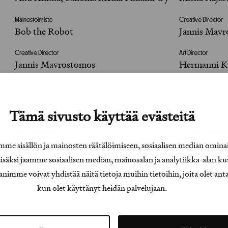
Mainostoimisto
Creative Director
Bob the Robot
Jannis Mav
Creative Director
Art Director
Jannis Mavrostomos
Hermanni K
Art Director
Copywriter
Hermanni Kanerva
Jan Sederlöf
Tämä sivusto käyttää evästeitä
Copywriter
Account director
Jan Sederlöf
Heidi Niem
e sisällön ja mainosten räätälöimiseen, sosiaalisen median omina
Account director
Graafinen suunnitte
äksi jaamme sosiaalisen median, mainosalan ja analytiikka-alan ku
Heidi Nieminen
Janika Lähd
e voivat yhdistää näitä tietoja muihin tietoihin, joita olet antanu
kun olet käyttänyt heidän palvelujaan.
Graafinen suunnittelija / Graphic Designer
Kuvittaja / Illustrator
Janika Lähdes, Anttu Brück
Pinata/Rain
Kuvittaja / Illustrator
Tuottaja / Producer