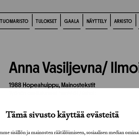
TUOMARISTO
TULOKSET
GAALA
NÄYTTELY
ARKISTO
Anna Vasiljevna/ Ilmo
1988
Hopeahuippu,
Mainostekstit
Työhön osallistuneet henkilöt / tahot:
Tämä sivusto käyttää evästeitä
e sisällön ja mainosten räätälöimiseen, sosiaalisen median omina