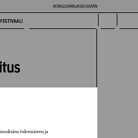
IN ENGLISH
KIRJAUDU SISÄÄN
FESTIVAALI
itus
isuuksien tukemiseen ja