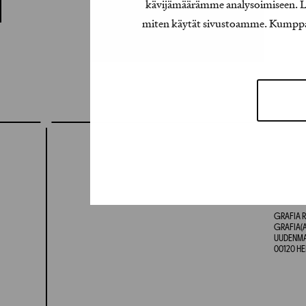
kävijämäärämme analysoimiseen. Lis
miten käytät sivustoamme. Kumppanimm
GRAFIA R
GRAFIA(A
UUDENMAA
00120 HE