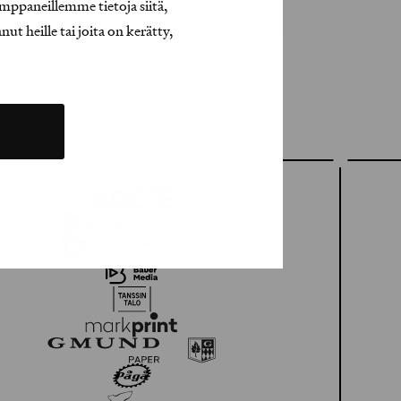
mppaneillemme tietoja siitä,
t heille tai joita on kerätty,