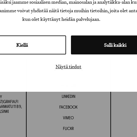
äksi jaamme sosiaalisen median, mainosalan ja analytiikka-alan ku
e voivat yhdistää näitä tietoja muihin tietoihin, joita olet antanu
kun olet käyttänyt heidän palvelujaan.
Kiellä
Salli kaikki
Näytä tiedot
INSTAGRAM
LINKEDIN
Y
T)GRAFIA.FI
NKATU 11 B 9,
FACEBOOK
LSINKI
VIMEO
FLICKR