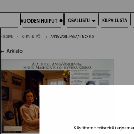
Siirry
suoraan
VUODEN HUIPUT
sisältöön
VUODEN HUIPUT
KILPAILUSTA
OSALLISTU
ETUSIVU
KILPAILUTYÖT
ANNA VASILJEVNA/ ILMOITUS
Arkisto
Käytämme evästeitä tarjoamamm