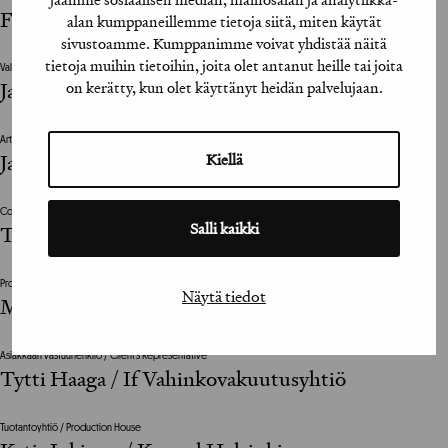
Finn Andersson
alan kumppaneillemme tietoja siitä, miten käytät
sivustoamme. Kumppanimme voivat yhdistää näitä
tietoja muihin tietoihin, joita olet antanut heille tai joita
Valokuvat / Photographs
on kerätty, kun olet käyttänyt heidän palvelujaan.
Jari Riihimäki
Art Director
Kiellä
Jarkko Toijonen
Copywriter
Salli kaikki
Teijo Hintikka
Projektijohtaja / Project Manager
Näytä tiedot
Mikko Toivanen
Asiakkaan vastuuhenkilö / Client’s Representative
Tytti Haaga / If Vahinkovakuutusyhtiö
Tuotantoyhtiö / Production House