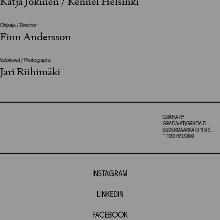
Katja Jokinen / Kennel Helsinki
Ohjaaja / Director
Finn Andersson
Valokuvat / Photographs
Jari Riihimäki
GRAFIA RY
GRAFIA(AT)GRAFIA.FI
UUDENMAANKATU 11 B 9,
00120 HELSINKI
INSTAGRAM
LINKEDIN
FACEBOOK