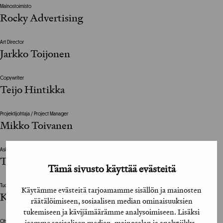
Mainostoimisto
Rocky Advertising
Art Director
Jarkko Toijonen
Copywriter
Teijo Hintikka
Projektijohtaja / Project Manager
Mikko Toivanen
Asiakkaan vastuuhenkilö / Client’s Representative
Tytti Haaga / If Vahinkovakuutusyhtiö
Tämä sivusto käyttää evästeitä
Tuotantoyhtiö / Production House
Käytämme evästeitä tarjoamamme sisällön ja mainosten
Katja Jokinen / Kennel Helsinki
räätälöimiseen, sosiaalisen median ominaisuuksien
tukemiseen ja kävijämäärämme analysoimiseen. Lisäksi
jaamme sosiaalisen median, mainosalan ja analytiikka-
Ohjaaja / Director