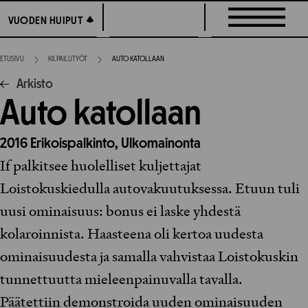
Siirry
VUODEN HUIPUT
VUODEN HUIPUT
suoraan
sisältöön
ETUSIVU
KILPAILUTYÖT
AUTO KATOLLAAN
Arkisto
Auto katollaan
2016
Erikoispalkinto,
Ulkomainonta
If palkitsee huolelliset kuljettajat
Loistokuskiedulla autovakuutuksessa. Etuun tuli
uusi ominaisuus: bonus ei laske yhdestä
kolaroinnista. Haasteena oli kertoa uudesta
ominaisuudesta ja samalla vahvistaa Loistokuskin
tunnettuutta mieleenpainuvalla tavalla.
Päätettiin demonstroida uuden ominaisuuden