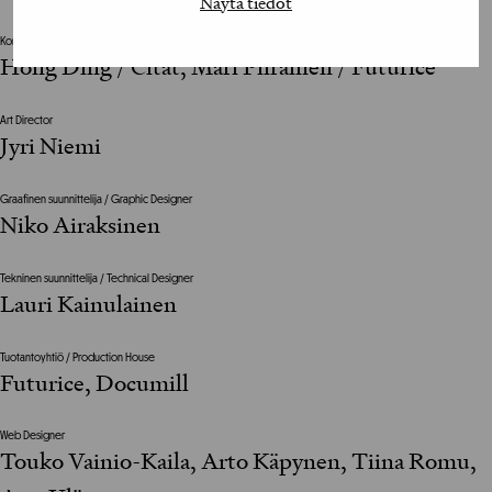
Näytä tiedot
Konseptisuunnittelija / Concept Designer
Hong Ding / Citat, Mari Piirainen / Futurice
Art Director
Jyri Niemi
Graafinen suunnittelija / Graphic Designer
Niko Airaksinen
Tekninen suunnittelija / Technical Designer
Lauri Kainulainen
Tuotantoyhtiö / Production House
Futurice, Documill
Web Designer
Touko Vainio-Kaila, Arto Käpynen, Tiina Romu,