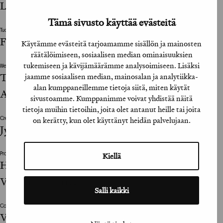
Lauri Kainulainen
Tämä sivusto käyttää evästeitä
Tuotantoyhtiö / Production House
Futurice, Documill
Käytämme evästeitä tarjoamamme sisällön ja mainosten
räätälöimiseen, sosiaalisen median ominaisuuksien
tukemiseen ja kävijämäärämme analysoimiseen. Lisäksi
Web Designer
Touko Vainio-Kaila, Arto Käpynen, Tiina Romu,
jaamme sosiaalisen median, mainosalan ja analytiikka-
alan kumppaneillemme tietoja siitä, miten käytät
Anu Ylänen
sivustoamme. Kumppanimme voivat yhdistää näitä
tietoja muihin tietoihin, joita olet antanut heille tai joita
on kerätty, kun olet käyttänyt heidän palvelujaan.
Creative Director
Jyri Niemi
Kiellä
Projektijohtaja / Project Manager
Heidi Gutekunst, Aleksis Moisio / Citat; Mikko
Viikari / Futurice
Salli kaikki
Copywriter
Vesa Pakkanen