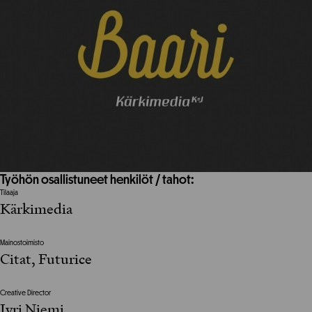
Työhön osallistuneet henkilöt / tahot:
Tilaaja
Kärkimedia
Mainostoimisto
Citat, Futurice
Creative Director
Jyri Niemi