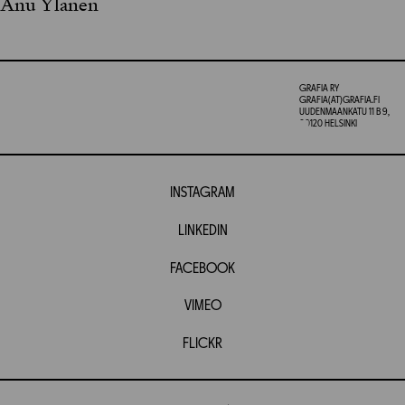
Anu Ylänen
GRAFIA RY
GRAFIA(AT)GRAFIA.FI
UUDENMAANKATU 11 B 9,
00120 HELSINKI
INSTAGRAM
LINKEDIN
FACEBOOK
VIMEO
FLICKR