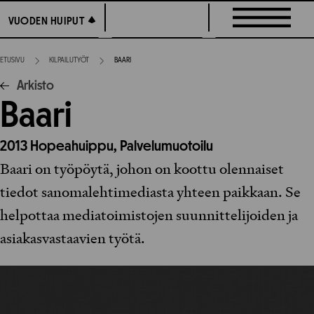
Siirry
VUODEN HUIPUT
VUODEN HUIPUT
suoraan
sisältöön
ETUSIVU
KILPAILUTYÖT
BAARI
Arkisto
Baari
2013
Hopeahuippu,
Palvelumuotoilu
Baari on työpöytä, johon on koottu olennaiset
tiedot sanomalehtimediasta yhteen paikkaan. Se
helpottaa mediatoimistojen suunnittelijoiden ja
asiakasvastaavien työtä.