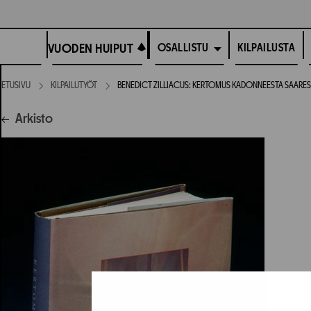
Siirry
suoraan
VUODEN HUIPUT
sisältöön
VUODEN HUIPUT
KILPAILUSTA
OSALLISTU
ETUSIVU
KILPAILUTYÖT
BENEDICT ZILLIACUS: KERTOMUS KADONNEESTA SAAREST
Arkisto