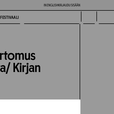
IN ENGLISH
KIRJAUDU SISÄÄN
FESTIVAALI
Kertomus
/ Kirjan