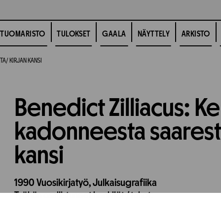
TUOMARISTO
TULOKSET
GAALA
NÄYTTELY
ARKISTO
A/ KIRJAN KANSI
Benedict Zilliacus: 
kadonneesta saaresta
kansi
1990
Vuosikirjatyö,
Julkaisugrafiika
Työhön osallistuneet henkilöt / tahot: