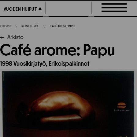
Siirry
VUODEN HUIPUT
VUODEN HUIPUT
suoraan
sisältöön
ETUSIVU
KILPAILUTYÖT
CAFÉ AROME: PAPU
Arkisto
Café arome: Papu
1998
Vuosikirjatyö,
Erikoispalkinnot