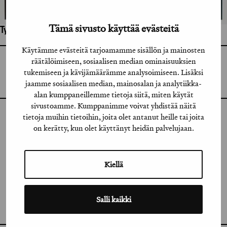
Tämä sivusto käyttää evästeitä
Työhön osallistuneet henkilöt / tahot:
Käytämme evästeitä tarjoamamme sisällön ja mainosten
räätälöimiseen, sosiaalisen median ominaisuuksien
GRAFIA RY
GRAFIA(AT)GRAFIA.FI
tukemiseen ja kävijämäärämme analysoimiseen. Lisäksi
UUDENMAANKATU 11 B 9,
jaamme sosiaalisen median, mainosalan ja analytiikka-
00120 HELSINKI
alan kumppaneillemme tietoja siitä, miten käytät
sivustoamme. Kumppanimme voivat yhdistää näitä
tietoja muihin tietoihin, joita olet antanut heille tai joita
INSTAGRAM
on kerätty, kun olet käyttänyt heidän palvelujaan.
LINKEDIN
FACEBOOK
Kiellä
VIMEO
Salli kaikki
FLICKR