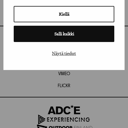
GRAFIA RY
GRAFIA(AT)GRAFIA.FI
Kiellä
UUDENMAANKATU 11 B 9,
00120 HELSINKI
Salli kaikki
INSTAGRAM
LINKEDIN
Näytä tiedot
FACEBOOK
VIMEO
FLICKR