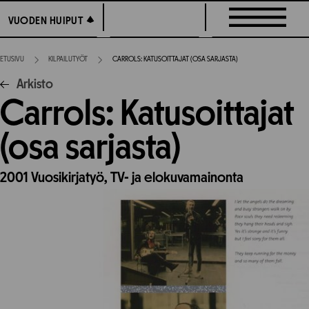
Siirry
VUODEN HUIPUT
VUODEN HUIPUT
suoraan
sisältöön
ETUSIVU
KILPAILUTYÖT
CARROLS: KATUSOITTAJAT (OSA SARJASTA)
Arkisto
Carrols: Katusoittajat
(osa sarjasta)
2001
Vuosikirjatyö,
TV- ja elokuvamainonta