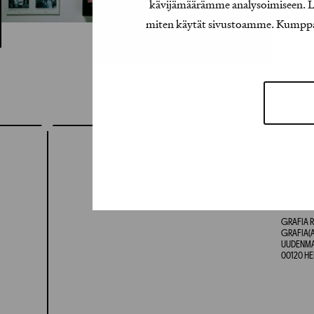
kävijämäärämme analysoimiseen. Lis
miten käytät sivustoamme. Kumppanimm
GRAFIA R
GRAFIA(A
UUDENMAA
00120 HE