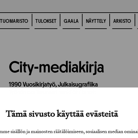
TUOMARISTO
TULOKSET
GAALA
NÄYTTELY
ARKISTO
City-mediakirja
1990
Vuosikirjatyö,
Julkaisugrafiika
Työhön osallistuneet henkilöt / tahot:
Tämä sivusto käyttää evästeitä
e sisällön ja mainosten räätälöimiseen, sosiaalisen median omina