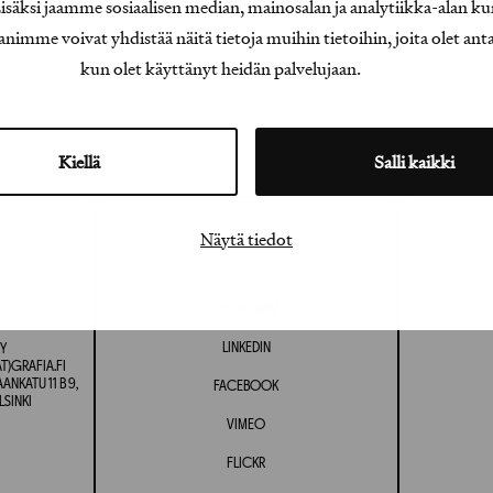
äksi jaamme sosiaalisen median, mainosalan ja analytiikka-alan ku
e voivat yhdistää näitä tietoja muihin tietoihin, joita olet antanu
kun olet käyttänyt heidän palvelujaan.
Kiellä
Salli kaikki
Näytä tiedot
INSTAGRAM
LINKEDIN
Y
T)GRAFIA.FI
NKATU 11 B 9,
FACEBOOK
LSINKI
VIMEO
FLICKR