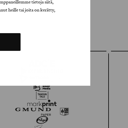
mppaneillemme tietoja siitä,
t heille tai joita on kerätty,