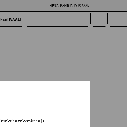
IN ENGLISH
KIRJAUDU SISÄÄN
FESTIVAALI
isuuksien tukemiseen ja