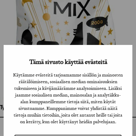
Tämä sivusto käyttää evästeitä
Käytämme evästeitä tarjoamamme sisällön ja mainosten
räätälöimiseen, sosiaalisen median ominaisuuksien
tukemiseen ja kävijämäärämme analysoimiseen. Lisäksi
jaamme sosiaalisen median, mainosalan ja analytiikka-
alan kumppaneillemme tietoja siitä, miten käytät
Työhön osallistuneet henkilöt / tahot:
sivustoamme. Kumppanimme voivat yhdistää näitä
tietoja muihin tietoihin, joita olet antanut heille tai joita
on kerätty, kun olet käyttänyt heidän palvelujaan.
GRAFIA RY
GRAFIA(AT)GRAFIA.FI
UUDENMAANKATU 11 B 9,