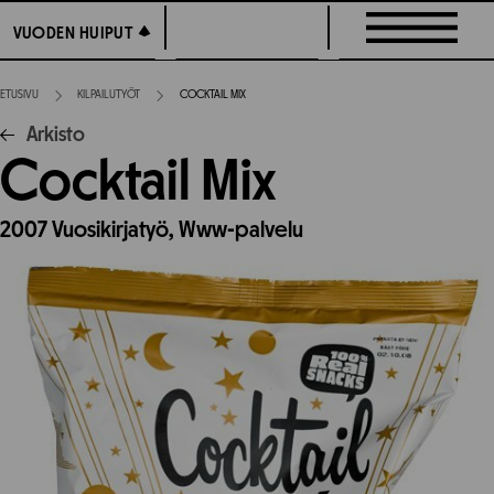
Siirry
VUODEN HUIPUT
VUODEN HUIPUT
suoraan
sisältöön
ETUSIVU
KILPAILUTYÖT
COCKTAIL MIX
Arkisto
Cocktail Mix
2007
Vuosikirjatyö,
Www-palvelu