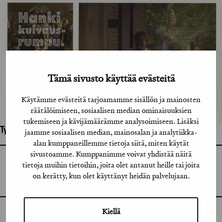
Tämä sivusto käyttää evästeitä
Käytämme evästeitä tarjoamamme sisällön ja mainosten
räätälöimiseen, sosiaalisen median ominaisuuksien
tukemiseen ja kävijämäärämme analysoimiseen. Lisäksi
Työhön osallistuneet henkilöt / tahot:
jaamme sosiaalisen median, mainosalan ja analytiikka-
alan kumppaneillemme tietoja siitä, miten käytät
sivustoamme. Kumppanimme voivat yhdistää näitä
GRAFIA RY
tietoja muihin tietoihin, joita olet antanut heille tai joita
GRAFIA(AT)GRAFIA.FI
on kerätty, kun olet käyttänyt heidän palvelujaan.
UUDENMAANKATU 11 B 9,
00120 HELSINKI
Kiellä
INSTAGRAM