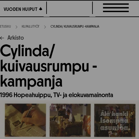
Siirry
VUODEN HUIPUT
VUODEN HUIPUT
suoraan
sisältöön
ETUSIVU
KILPAILUTYÖT
CYLINDA/ KUIVAUSRUMPU -KAMPANJA
Arkisto
Cylinda/
kuivausrumpu -
kampanja
1996
Hopeahuippu,
TV- ja elokuvamainonta