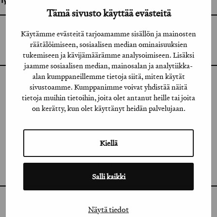
Työhön osallistuneet henkilöt / tahot:
Tämä sivusto käyttää evästeitä
GRAFIA RY
Käytämme evästeitä tarjoamamme sisällön ja mainosten
GRAFIA(AT)GRAFIA.FI
räätälöimiseen, sosiaalisen median ominaisuuksien
UUDENMAANKATU 11 B 9,
00120 HELSINKI
tukemiseen ja kävijämäärämme analysoimiseen. Lisäksi
jaamme sosiaalisen median, mainosalan ja analytiikka-
alan kumppaneillemme tietoja siitä, miten käytät
sivustoamme. Kumppanimme voivat yhdistää näitä
INSTAGRAM
tietoja muihin tietoihin, joita olet antanut heille tai joita
LINKEDIN
on kerätty, kun olet käyttänyt heidän palvelujaan.
FACEBOOK
Kiellä
VIMEO
FLICKR
Salli kaikki
Näytä tiedot