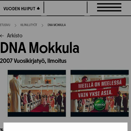
Siirry
VUODEN HUIPUT
VUODEN HUIPUT
suoraan
sisältöön
ETUSIVU
KILPAILUTYÖT
DNA MOKKULA
Arkisto
DNA Mokkula
2007
Vuosikirjatyö,
Ilmoitus