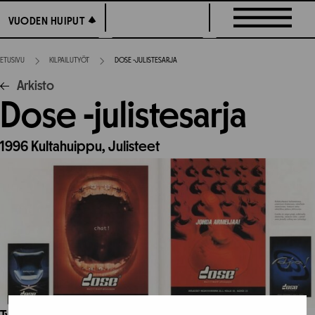
Siirry
VUODEN HUIPUT
VUODEN HUIPUT
suoraan
sisältöön
ETUSIVU
KILPAILUTYÖT
DOSE -JULISTESARJA
Arkisto
Dose -julistesarja
1996
Kultahuippu,
Julisteet