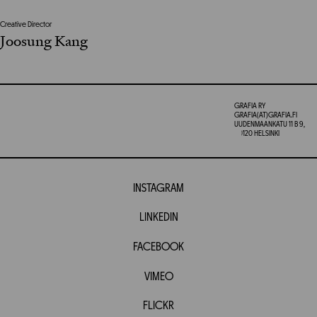
Creative Director
Joosung Kang
GRAFIA RY
GRAFIA(AT)GRAFIA.FI
UUDENMAANKATU 11 B 9,
00120 HELSINKI
INSTAGRAM
LINKEDIN
FACEBOOK
VIMEO
FLICKR