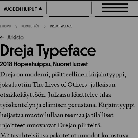
Siirry
VUODEN HUIPUT
VUODEN HUIPUT
suoraan
sisältöön
ETUSIVU
KILPAILUTYÖT
DREJA TYPEFACE
Arkisto
Dreja Typeface
2018
Hopeahuippu,
Nuoret luovat
Dreja on moderni, päätteellinen kirjaintyyppi,
joka luotiin The Lives of Others -julkaisun
otsikkokäyttöön. Julkaisu käsittelee tilaa
työskentelyn ja elämisen perustana. Kirjaintyyppi
heijastaa muotoilullaan teemaa ja tilalliset
rajoitteet muovaavat Drejan piirteitä.
Mittasuhteisiinsa pakotetut muodot korostuva