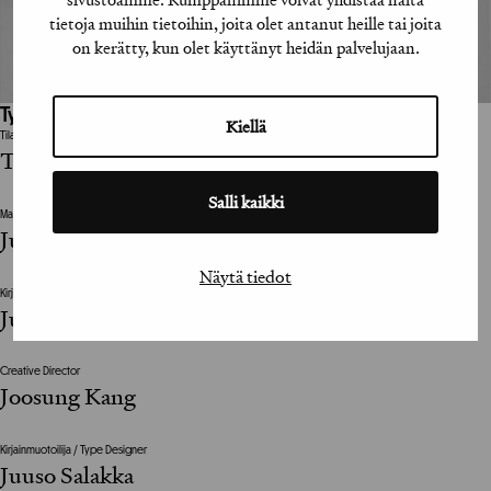
tietoja muihin tietoihin, joita olet antanut heille tai joita
on kerätty, kun olet käyttänyt heidän palvelujaan.
Työhön osallistuneet henkilöt / tahot:
Kiellä
Tilaaja
The Lives of Others
Salli kaikki
Mainostoimisto
Juuso Salakka
Näytä tiedot
Kirjainmuotoilija / Type Designer
Juuso Salakka
Creative Director
Joosung Kang
Kirjainmuotoilija / Type Designer
Juuso Salakka