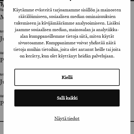
Työhön osallistuneet henkilöt / tahot:
Käytämme evästeitä tarjoamamme sisällön ja mainosten
Tilaaja
Megamania
räätälöimiseen, sosiaalisen median ominaisuuksien
tukemiseen ja kävijämäärämme analysoimiseen. Lisäksi
jaamme sosiaalisen median, mainosalan ja analytiikka-
Art Director
alan kumppaneillemme tietoja siitä, miten käytät
Jussi Karjalainen
sivustoamme. Kumppanimme voivat yhdistää näitä
tietoja muihin tietoihin, joita olet antanut heille tai joita
Valokuvat / Photographs
on kerätty, kun olet käyttänyt heidän palvelujaan.
Perttu Saksa / Left&Right
Art Director
Kiellä
Jussi Karjalainen
Valokuvat / Photographs
Salli kaikki
Perttu Saksa / Left&Right
Näytä tiedot
GRAFIA RY