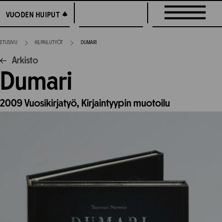
Siirry
VUODEN HUIPUT
VUODEN HUIPUT
suoraan
sisältöön
ETUSIVU
KILPAILUTYÖT
DUMARI
Arkisto
Dumari
2009
Vuosikirjatyö,
Kirjaintyypin muotoilu