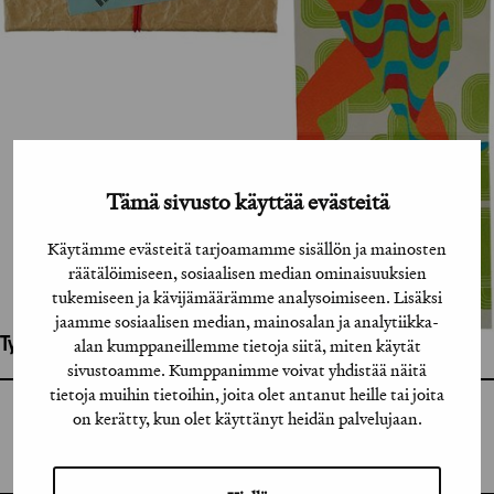
Tämä sivusto käyttää evästeitä
Käytämme evästeitä tarjoamamme sisällön ja mainosten
räätälöimiseen, sosiaalisen median ominaisuuksien
tukemiseen ja kävijämäärämme analysoimiseen. Lisäksi
jaamme sosiaalisen median, mainosalan ja analytiikka-
alan kumppaneillemme tietoja siitä, miten käytät
Työhön osallistuneet henkilöt / tahot:
sivustoamme. Kumppanimme voivat yhdistää näitä
tietoja muihin tietoihin, joita olet antanut heille tai joita
on kerätty, kun olet käyttänyt heidän palvelujaan.
GRAFIA RY
GRAFIA(AT)GRAFIA.FI
UUDENMAANKATU 11 B 9,
00120 HELSINKI