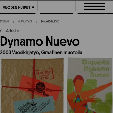
Siirry
VUODEN HUIPUT
VUODEN HUIPUT
suoraan
sisältöön
ETUSIVU
KILPAILUTYÖT
DYNAMO NUEVO
Arkisto
Dynamo Nuevo
2003
Vuosikirjatyö,
Graafinen muotoilu