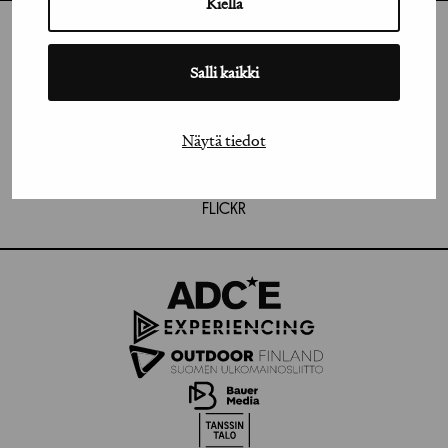
Kiellä
INSTAGRAM
Salli kaikki
LINKEDIN
FACEBOOK
Näytä tiedot
VIMEO
FLICKR