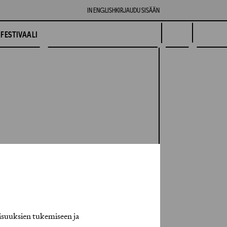
IN ENGLISH
KIRJAUDU SISÄÄN
FESTIVAALI
isuuksien tukemiseen ja