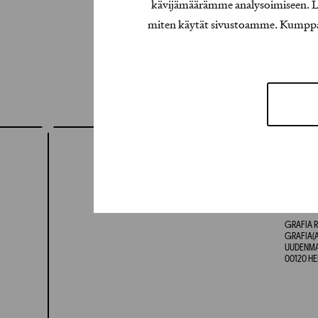
kävijämäärämme analysoimiseen. Lis
miten käytät sivustoamme. Kumppanimm
GRAFIA R
GRAFIA(A
UUDENMAA
00120 HE