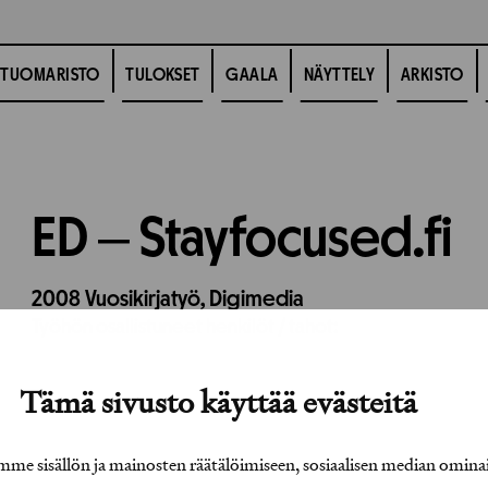
TUOMARISTO
TULOKSET
GAALA
NÄYTTELY
ARKISTO
ED ‒ Stayfocused.fi
2008
Vuosikirjatyö,
Digimedia
Työhön osallistuneet henkilöt / tahot:
Tämä sivusto käyttää evästeitä
e sisällön ja mainosten räätälöimiseen, sosiaalisen median omina