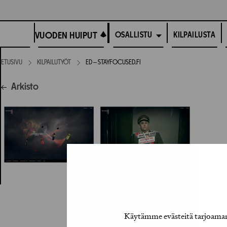
Siirry
suoraan
VUODEN HUIPUT
sisältöön
VUODEN HUIPUT
KILPAILUSTA
OSALLISTU
ETUSIVU
KILPAILUTYÖT
ED ‒ STAYFOCUSED.FI
Arkisto
Käytämme evästeitä tarjoamamm