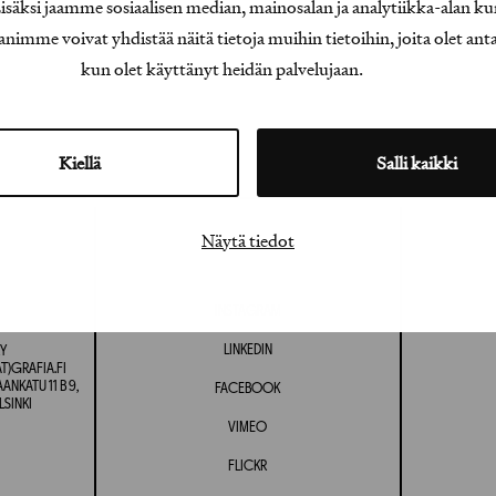
äksi jaamme sosiaalisen median, mainosalan ja analytiikka-alan ku
e voivat yhdistää näitä tietoja muihin tietoihin, joita olet antanu
kun olet käyttänyt heidän palvelujaan.
Kiellä
Salli kaikki
Näytä tiedot
INSTAGRAM
LINKEDIN
Y
T)GRAFIA.FI
NKATU 11 B 9,
FACEBOOK
LSINKI
VIMEO
FLICKR