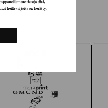
mppaneillemme tietoja siitä,
t heille tai joita on kerätty,