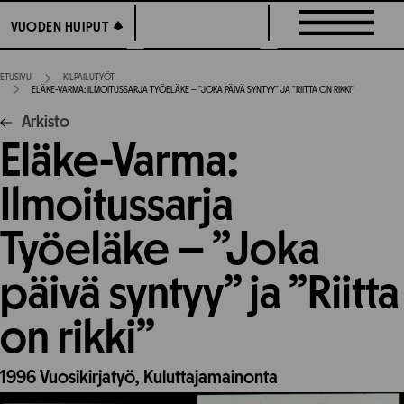
Siirry
VUODEN HUIPUT
VUODEN HUIPUT
suoraan
sisältöön
ETUSIVU
KILPAILUTYÖT
ELÄKE-VARMA: ILMOITUSSARJA TYÖELÄKE – ”JOKA PÄIVÄ SYNTYY” JA ”RIITTA ON RIKKI”
Arkisto
Eläke-Varma:
Ilmoitussarja
Työeläke – ”Joka
päivä syntyy” ja ”Riitta
on rikki”
1996
Vuosikirjatyö,
Kuluttajamainonta