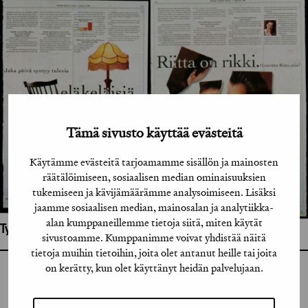
Tämä sivusto käyttää evästeitä
Käytämme evästeitä tarjoamamme sisällön ja mainosten
räätälöimiseen, sosiaalisen median ominaisuuksien
tukemiseen ja kävijämäärämme analysoimiseen. Lisäksi
jaamme sosiaalisen median, mainosalan ja analytiikka-
alan kumppaneillemme tietoja siitä, miten käytät
Työhön osallistuneet henkilöt / tahot:
sivustoamme. Kumppanimme voivat yhdistää näitä
tietoja muihin tietoihin, joita olet antanut heille tai joita
on kerätty, kun olet käyttänyt heidän palvelujaan.
GRAFIA RY
GRAFIA(AT)GRAFIA.FI
UUDENMAANKATU 11 B 9,
00120 HELSINKI