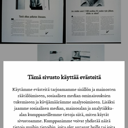
Tämä sivusto käyttää evästeitä
Käytämme evästeitä tarjoamamme sisällön ja mainosten
räätälöimiseen, sosiaalisen median ominaisuuksien
tukemiseen ja kävijämäärämme analysoimiseen. Lisäksi
jaamme sosiaalisen median, mainosalan ja analytiikka-
alan kumppaneillemme tietoja siitä, miten käytät
sivustoamme. Kumppanimme voivat yhdistää näitä
tietoja muihin tietoihin, joita olet antanut heille tai joita