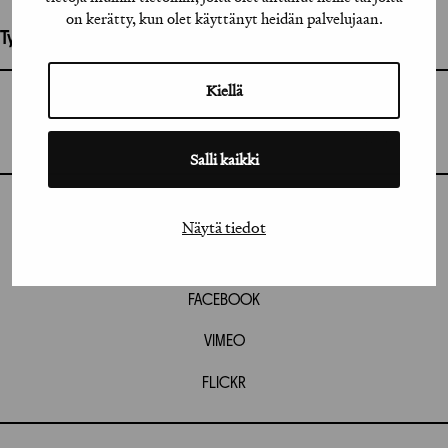
on kerätty, kun olet käyttänyt heidän palvelujaan.
Työhön osallistuneet henkilöt / tahot:
Kiellä
GRAFIA RY
GRAFIA(AT)GRAFIA.FI
UUDENMAANKATU 11 B 9,
00120 HELSINKI
Salli kaikki
INSTAGRAM
Näytä tiedot
LINKEDIN
FACEBOOK
VIMEO
FLICKR