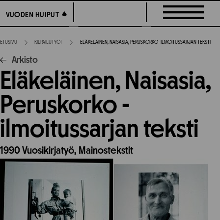
Siirry
VUODEN HUIPUT
VUODEN HUIPUT
suoraan
sisältöön
ETUSIVU
KILPAILUTYÖT
ELÄKELÄINEN, NAISASIA, PERUSKORKO -ILMOITUSSARJAN TEKSTI
Arkisto
Eläkeläinen, Naisasia,
Peruskorko -
ilmoitussarjan teksti
1990
Vuosikirjatyö,
Mainostekstit