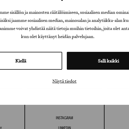
e sisällön ja mainosten räätälöimiseen, sosiaalisen median omina
äksi jaamme sosiaalisen median, mainosalan ja analytiikka-alan ku
e voivat yhdistää näitä tietoja muihin tietoihin, joita olet antanu
kun olet käyttänyt heidän palvelujaan.
Kiellä
Salli kaikki
Näytä tiedot
INSTAGRAM
LINKEDIN
Y