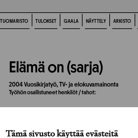
TUOMARISTO
TULOKSET
GAALA
NÄYTTELY
ARKISTO
Elämä on (sarja)
2004
Vuosikirjatyö,
TV- ja elokuvamainonta
Työhön osallistuneet henkilöt / tahot:
Tämä sivusto käyttää evästeitä