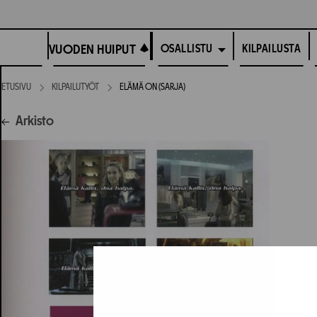
Siirry
suoraan
VUODEN HUIPUT
sisältöön
VUODEN HUIPUT
KILPAILUSTA
OSALLISTU
ETUSIVU
KILPAILUTYÖT
ELÄMÄ ON (SARJA)
Arkisto