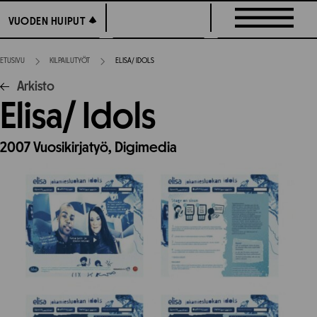
Siirry
VUODEN HUIPUT
VUODEN HUIPUT
suoraan
sisältöön
ETUSIVU
KILPAILUTYÖT
ELISA/ IDOLS
Arkisto
Elisa/ Idols
2007
Vuosikirjatyö,
Digimedia