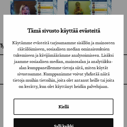
Tämä sivusto käyttää evästeitä
Käytämme evästeitä tarjoamamme sisällön ja mainosten
Työhön osallistuneet henkilöt / tahot:
räätälöimiseen, sosiaalisen median ominaisuuksien
tukemiseen ja kävijämäärämme analysoimiseen. Lisäksi
jaamme sosiaalisen median, mainosalan ja analytiikka-
GRAFIA RY
alan kumppaneillemme tietoja siitä, miten käytät
GRAFIA(AT)GRAFIA.FI
UUDENMAANKATU 11 B 9,
sivustoamme. Kumppanimme voivat yhdistää näitä
00120 HELSINKI
tietoja muihin tietoihin, joita olet antanut heille tai joita
on kerätty, kun olet käyttänyt heidän palvelujaan.
INSTAGRAM
Kiellä
LINKEDIN
FACEBOOK
Salli kaikki