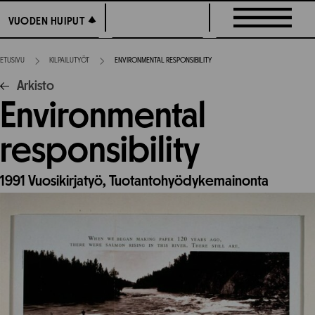
Siirry
VUODEN HUIPUT
VUODEN HUIPUT
suoraan
sisältöön
ETUSIVU
KILPAILUTYÖT
ENVIRONMENTAL RESPONSIBILITY
Arkisto
Environmental
responsibility
1991
Vuosikirjatyö,
Tuotantohyödykemainonta