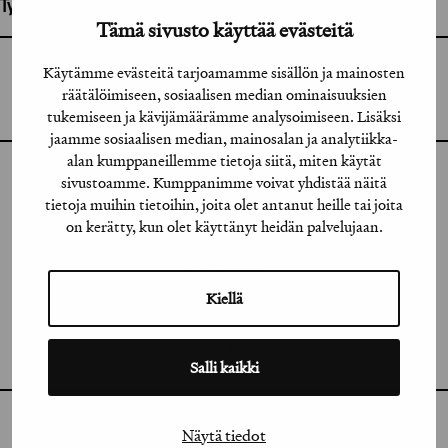
Työhön osallistuneet henkilöt / tahot:
Tämä sivusto käyttää evästeitä
Käytämme evästeitä tarjoamamme sisällön ja mainosten
GRAFIA RY
GRAFIA(AT)GRAFIA.FI
räätälöimiseen, sosiaalisen median ominaisuuksien
UUDENMAANKATU 11 B 9,
00120 HELSINKI
tukemiseen ja kävijämäärämme analysoimiseen. Lisäksi
jaamme sosiaalisen median, mainosalan ja analytiikka-
alan kumppaneillemme tietoja siitä, miten käytät
sivustoamme. Kumppanimme voivat yhdistää näitä
INSTAGRAM
tietoja muihin tietoihin, joita olet antanut heille tai joita
on kerätty, kun olet käyttänyt heidän palvelujaan.
LINKEDIN
FACEBOOK
Kiellä
VIMEO
FLICKR
Salli kaikki
Näytä tiedot