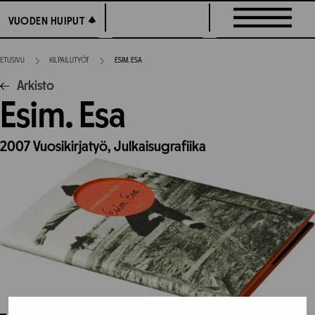
Siirry
VUODEN HUIPUT
VUODEN HUIPUT
suoraan
sisältöön
ETUSIVU
KILPAILUTYÖT
ESIM. ESA
Arkisto
Esim. Esa
2007
Vuosikirjatyö,
Julkaisugrafiika