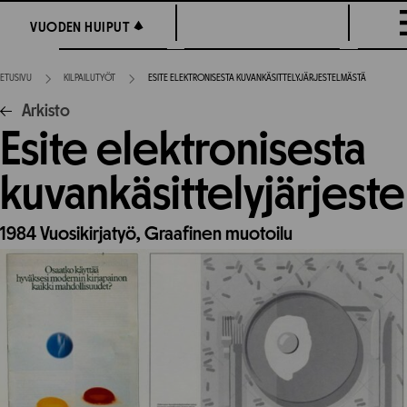
Siirry
VUODEN HUIPUT
VUODEN HUIPUT
suoraan
sisältöön
ETUSIVU
KILPAILUTYÖT
ESITE ELEKTRONISESTA KUVANKÄSITTELYJÄRJESTELMÄSTÄ
Arkisto
Esite elektronisesta
kuvankäsittelyjärjest
1984
Vuosikirjatyö,
Graafinen muotoilu