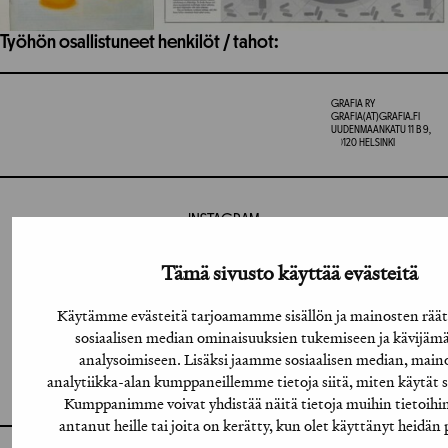
Työhön osallistuneet henkilöt / tahot:
GRAFIA RY
GRAFIA(AT)GRAFIA.FI
UUDENMAANKATU 11 B 9,
00120 HELSINKI
INSTAGRAM
LINKEDIN
Tämä sivusto käyttää evästeitä
FACEBOOK
Käytämme evästeitä tarjoamamme sisällön ja mainosten räät
sosiaalisen median ominaisuuksien tukemiseen ja kävijä
VIMEO
analysoimiseen. Lisäksi jaamme sosiaalisen median, maino
analytiikka-alan kumppaneillemme tietoja siitä, miten käytät
FLICKR
Kumppanimme voivat yhdistää näitä tietoja muihin tietoihin,
antanut heille tai joita on kerätty, kun olet käyttänyt heidän 