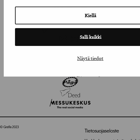
Kiellä
Salli kaikki
Näytä tiedot
© Grafia 2023
Tietosuojaseloste