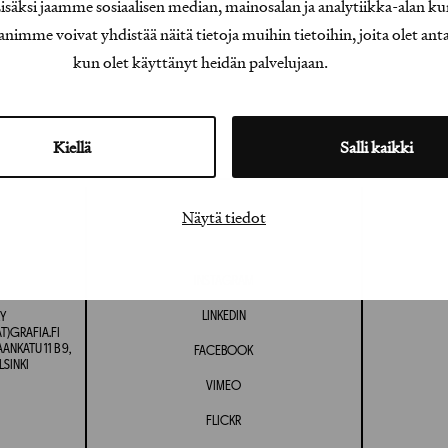
äksi jaamme sosiaalisen median, mainosalan ja analytiikka-alan ku
e voivat yhdistää näitä tietoja muihin tietoihin, joita olet antanu
kun olet käyttänyt heidän palvelujaan.
Kiellä
Salli kaikki
Näytä tiedot
INSTAGRAM
LINKEDIN
Y
T)GRAFIA.FI
NKATU 11 B 9,
FACEBOOK
LSINKI
VIMEO
FLICKR