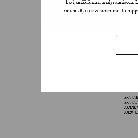
kävijämäärämme analysoimiseen. Lis
miten käytät sivustoamme. Kumppanimm
GRAFIA R
GRAFIA(A
UUDENMAA
00120 HE