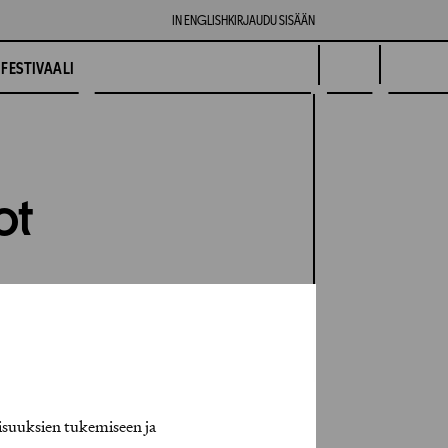
IN ENGLISH
KIRJAUDU SISÄÄN
FESTIVAALI
ot
isuuksien tukemiseen ja