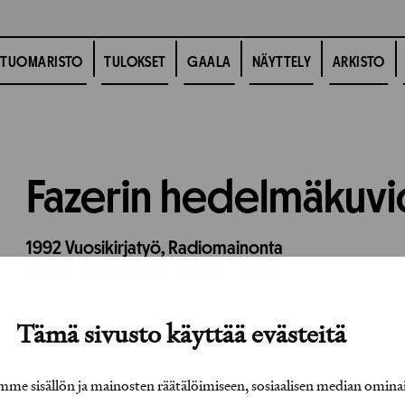
TUOMARISTO
TULOKSET
GAALA
NÄYTTELY
ARKISTO
Fazerin hedelmäkuvi
1992
Vuosikirjatyö,
Radiomainonta
Työhön osallistuneet henkilöt / tahot:
Tämä sivusto käyttää evästeitä
e sisällön ja mainosten räätälöimiseen, sosiaalisen median omina