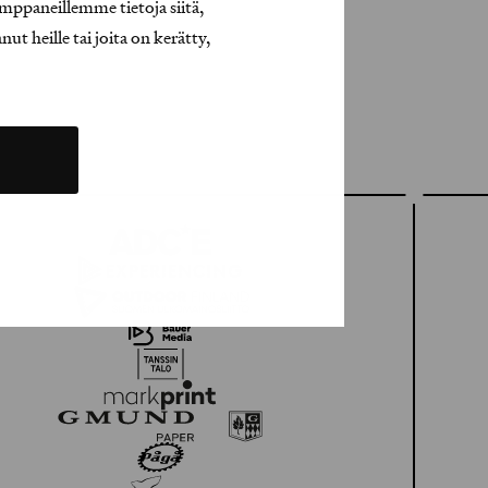
mppaneillemme tietoja siitä,
t heille tai joita on kerätty,