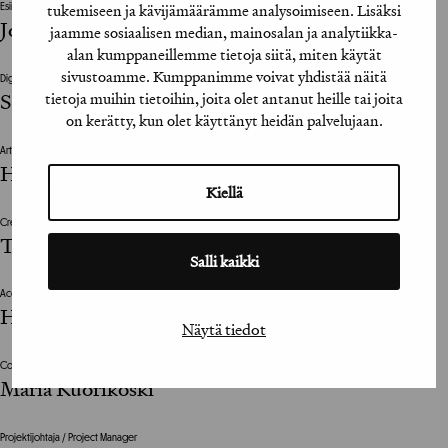
tukemiseen ja kävijämäärämme analysoimiseen. Lisäksi
Esiintyjät / Performers
Jonathan Hutchings
jaamme sosiaalisen median, mainosalan ja analytiikka-
alan kumppaneillemme tietoja siitä, miten käytät
sivustoamme. Kumppanimme voivat yhdistää näitä
Digitaalinen toteutus / Digital Production
tietoja muihin tietoihin, joita olet antanut heille tai joita
Stephen Lee, Into-Digital
on kerätty, kun olet käyttänyt heidän palvelujaan.
Art Director
Hanna Kinnunen
Kiellä
Creative Director
Timo Niemi
Salli kaikki
Account director
Hanna Johnson
Näytä tiedot
Copywriter
Maria Kuorikoski
Projektijohtaja / Project Manager