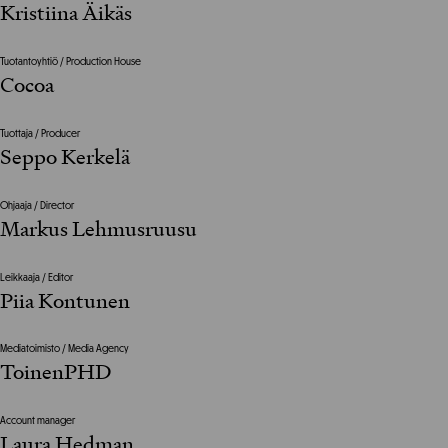
Kristiina Äikäs
Tuotantoyhtiö / Production House
Cocoa
Tuottaja / Producer
Seppo Kerkelä
Ohjaaja / Director
Markus Lehmusruusu
Leikkaaja / Editor
Piia Kontunen
Mediatoimisto / Media Agency
ToinenPHD
Account manager
Laura Hedman