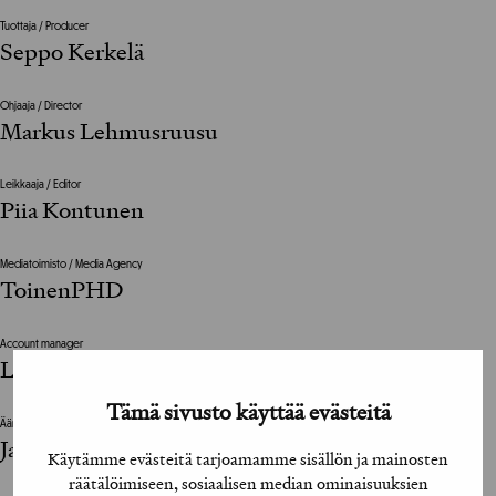
Tuottaja / Producer
Seppo Kerkelä
Ohjaaja / Director
Markus Lehmusruusu
Leikkaaja / Editor
Piia Kontunen
Mediatoimisto / Media Agency
ToinenPHD
Account manager
Laura Hedman
Tämä sivusto käyttää evästeitä
Ääni / Sound
Janne Kilpeläinen
Käytämme evästeitä tarjoamamme sisällön ja mainosten
räätälöimiseen, sosiaalisen median ominaisuuksien