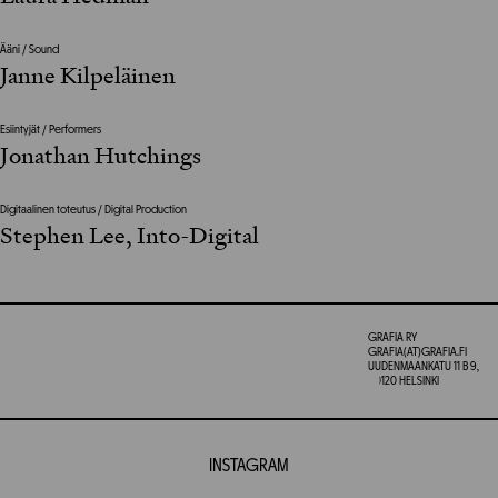
Ääni / Sound
Janne Kilpeläinen
Esiintyjät / Performers
Jonathan Hutchings
Digitaalinen toteutus / Digital Production
Stephen Lee, Into-Digital
GRAFIA RY
GRAFIA(AT)GRAFIA.FI
UUDENMAANKATU 11 B 9,
00120 HELSINKI
INSTAGRAM