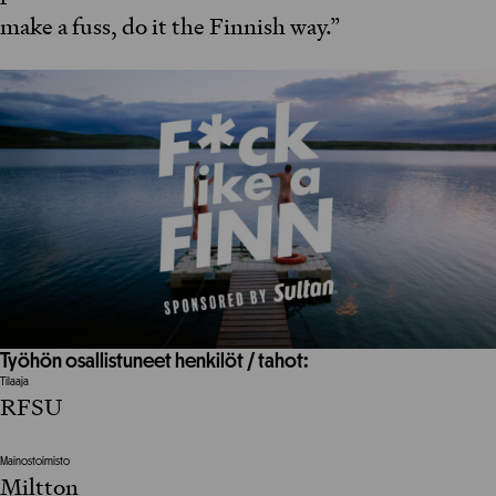
make a fuss, do it the Finnish way.”
Työhön osallistuneet henkilöt / tahot:
Tilaaja
RFSU
Mainostoimisto
Miltton