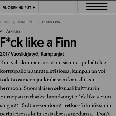
Siirry
VUODEN HUIPUT
VUODEN HUIPUT
suoraan
sisältöön
ETUSIVU
KILPAILUTYÖT
F*CK LIKE A FINN
Arkisto
F*ck like a Finn
2017
Vuosikirjatyö,
Kampanjat
Kun valtakunnan suosituin säämies puhaltelee
kortsupalloja aamutelevisiossa, kampanjan voi
todeta osuneen jonkinlaiseen kansalliseen
hermoon. Suomalaisen seksuaalikulttuurin
Euroopan parhaaksi brändännyt F*ck like a Finn
singautti Sultan-kondomit hetkessä ilmiöksi niin
perinteisessä kuin sosiaalisessa mediassa. ”Don’t