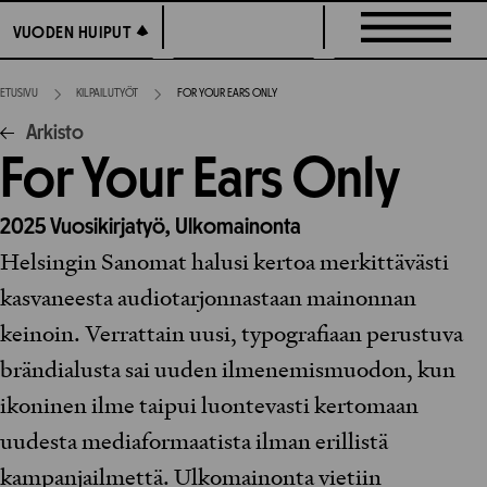
Siirry
VUODEN HUIPUT
VUODEN HUIPUT
suoraan
sisältöön
ETUSIVU
KILPAILUTYÖT
FOR YOUR EARS ONLY
Arkisto
For Your Ears Only
2025
Vuosikirjatyö,
Ulkomainonta
Helsingin Sanomat halusi kertoa merkittävästi
kasvaneesta audiotarjonnastaan mainonnan
keinoin. Verrattain uusi, typografiaan perustuva
brändialusta sai uuden ilmenemismuodon, kun
ikoninen ilme taipui luontevasti kertomaan
uudesta mediaformaatista ilman erillistä
kampanjailmettä. Ulkomainonta vietiin