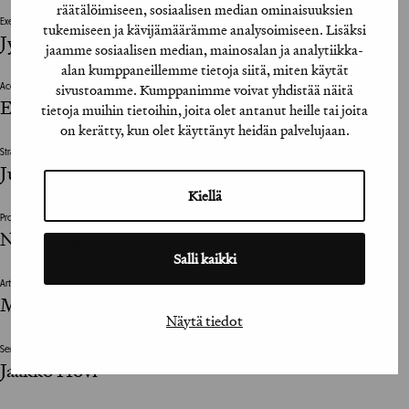
räätälöimiseen, sosiaalisen median ominaisuuksien
Executive Creative Director
tukemiseen ja kävijämäärämme analysoimiseen. Lisäksi
Jyrki Poutanen
jaamme sosiaalisen median, mainosalan ja analytiikka-
alan kumppaneillemme tietoja siitä, miten käytät
sivustoamme. Kumppanimme voivat yhdistää näitä
Account Director
Ella Komulainen
tietoja muihin tietoihin, joita olet antanut heille tai joita
on kerätty, kun olet käyttänyt heidän palvelujaan.
Strategi / Strategist
Julius Kontiola
Kiellä
Projektijohtaja / Project Manager
Nea Rumpunen
Salli kaikki
Art Director
Matti Virtanen
Näytä tiedot
Senior Creative
Jaakko Hovi