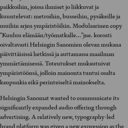
paikkoihin, joissa ihmiset jo liikkuvat ja
kuuntelevat: metroihin, busseihin, pysäkeille ja
muihin arjen ympäristöihin. Modulaarinen copy
"Kuuluu elämään/työmatkalle..."jne. korosti
oivaltavasti Helsingin Sanomien olevan mukana
päivittäisissä hetkissä ja auttamassa maailman
ymmärtämisessä. Toteutukset mukautuivat
ympäristöönsä, jolloin mainonta tuntui osalta
kaupunkia eikä perinteiseltä mainokselta.
Helsingin Sanomat wanted to communicate its
significantly expanded audio offering through
advertising. A relatively new, typography-led
brand platform was given a new expression as the