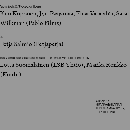
Tuotantoyhtiö / Production House
Kim Koponen, Jyri Paajamaa, Elisa Varalahti, Sara
Wilkman (Pablo Films)
3D
Petja Salmio (Petjapetja)
Muu suunnitteluun vaikuttanut henkilö / The design was also influenced by
Lotta Suomalainen (LSB Yhtiö), Marika Rönkkö
(Kuubi)
GRAFIA RY
GRAFIA(AT)GRAFIA.FI
UUDENMAANKATU 11 B 9,
00120 HELSINKI