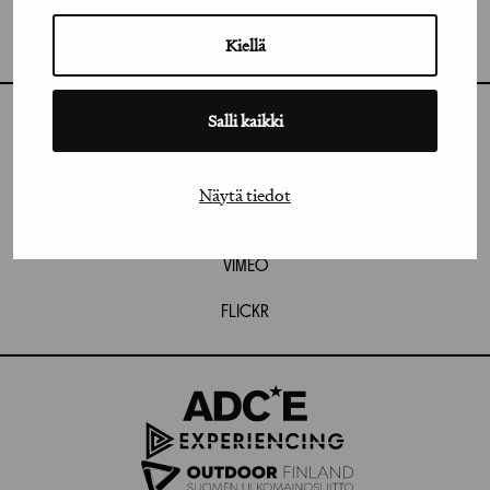
GRAFIA RY
GRAFIA(AT)GRAFIA.FI
UUDENMAANKATU 11 B 9,
Kiellä
00120 HELSINKI
Salli kaikki
INSTAGRAM
LINKEDIN
Näytä tiedot
FACEBOOK
VIMEO
FLICKR