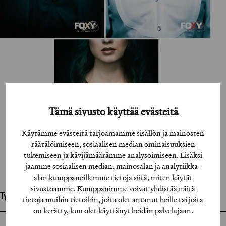
Tämä sivusto käyttää evästeitä
Käytämme evästeitä tarjoamamme sisällön ja mainosten
räätälöimiseen, sosiaalisen median ominaisuuksien
tukemiseen ja kävijämäärämme analysoimiseen. Lisäksi
jaamme sosiaalisen median, mainosalan ja analytiikka-
alan kumppaneillemme tietoja siitä, miten käytät
sivustoamme. Kumppanimme voivat yhdistää näitä
Työhön osallistuneet henkilöt / tahot:
tietoja muihin tietoihin, joita olet antanut heille tai joita
on kerätty, kun olet käyttänyt heidän palvelujaan.