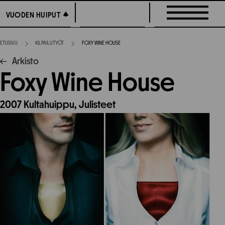
Siirry
VUODEN HUIPUT
VUODEN HUIPUT
suoraan
sisältöön
ETUSIVU
KILPAILUTYÖT
FOXY WINE HOUSE
Arkisto
Foxy Wine House
2007
Kultahuippu,
Julisteet