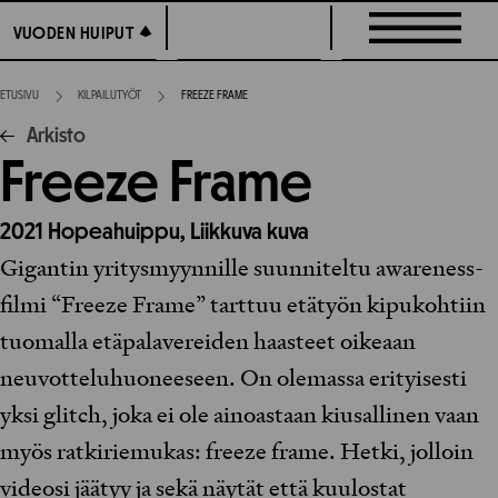
Siirry
VUODEN HUIPUT
VUODEN HUIPUT
suoraan
sisältöön
ETUSIVU
KILPAILUTYÖT
FREEZE FRAME
Arkisto
Freeze Frame
2021
Hopeahuippu,
Liikkuva kuva
Gigantin yritysmyynnille suunniteltu awareness-
filmi “Freeze Frame” tarttuu etätyön kipukohtiin
tuomalla etäpalavereiden haasteet oikeaan
neuvotteluhuoneeseen. On olemassa erityisesti
yksi glitch, joka ei ole ainoastaan kiusallinen vaan
myös ratkiriemukas: freeze frame. Hetki, jolloin
videosi jäätyy ja sekä näytät että kuulostat