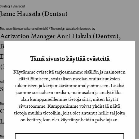
Strategi / Strategist
Janne Haussila (Dentsu)
Muu suunnitteluun vaikuttanut henkilö / The design was also influenced by
Activation Manager Anni Hakala (Dentsu),
Broadcast Specialist Juho Kainulainen (Dentsu),
Digital Media Specialist Tuomas Volanen
Tämä sivusto käyttää evästeitä
(Dentsu)
Käytämme evästeitä tarjoamamme sisällön ja mainosten
räätälöimiseen, sosiaalisen median ominaisuuksien
Asiakkaan vastuuhenkilö / Client’s Representative
tukemiseen ja kävijämäärämme analysoimiseen. Lisäksi
Sami Särkelä
jaamme sosiaalisen median, mainosalan ja analytiikka-
alan kumppaneillemme tietoja siitä, miten käytät
Muu suunnitteluun vaikuttanut henkilö / The design was also influenced by
sivustoamme. Kumppanimme voivat yhdistää näitä
Chief Executive Officer Mikko Rosvall (Lucy
tietoja muihin tietoihin, joita olet antanut heille tai joita
on kerätty, kun olet käyttänyt heidän palvelujaan.
Loves Stories)
Muu suunnitteluun vaikuttanut henkilö / The design was also influenced by