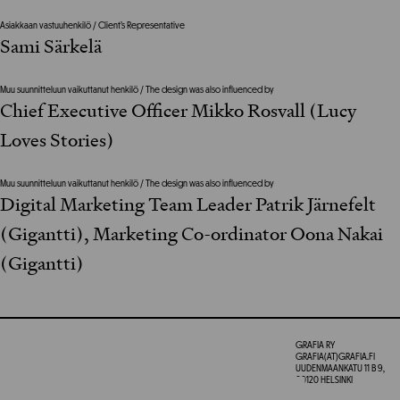
Asiakkaan vastuuhenkilö / Client’s Representative
Sami Särkelä
Muu suunnitteluun vaikuttanut henkilö / The design was also influenced by
Chief Executive Officer Mikko Rosvall (Lucy
Loves Stories)
Muu suunnitteluun vaikuttanut henkilö / The design was also influenced by
Digital Marketing Team Leader Patrik Järnefelt
(Gigantti), Marketing Co-ordinator Oona Nakai
(Gigantti)
GRAFIA RY
GRAFIA(AT)GRAFIA.FI
UUDENMAANKATU 11 B 9,
00120 HELSINKI