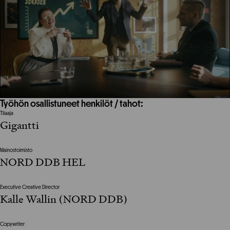
Työhön osallistuneet henkilöt / tahot:
Tilaaja
Gigantti
Mainostoimisto
NORD DDB HEL
Executive Creative Director
Kalle Wallin (NORD DDB)
Copywriter