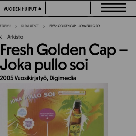
Siirry
VUODEN HUIPUT
VUODEN HUIPUT
suoraan
sisältöön
ETUSIVU
KILPAILUTYÖT
FRESH GOLDEN CAP – JOKA PULLO SOI
Arkisto
Fresh Golden Cap –
Joka pullo soi
2005
Vuosikirjatyö,
Digimedia