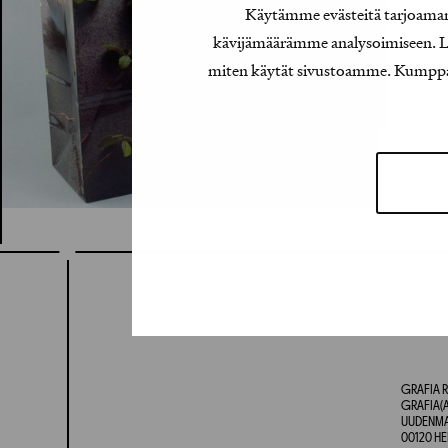
Käytämme evästeitä tarjoamamm
kävijämäärämme analysoimiseen. Lis
miten käytät sivustoamme. Kumppanimm
GRAFIA R
GRAFIA(A
UUDENMAA
00120 HE