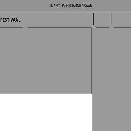
IN ENGLISH
KIRJAUDU SISÄÄN
FESTIVAALI