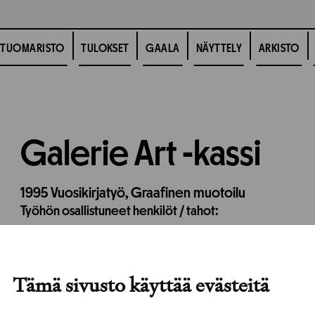
TUOMARISTO
TULOKSET
GAALA
NÄYTTELY
ARKISTO
Galerie Art -kassi
1995
Vuosikirjatyö,
Graafinen muotoilu
Työhön osallistuneet henkilöt / tahot:
Tämä sivusto käyttää evästeitä