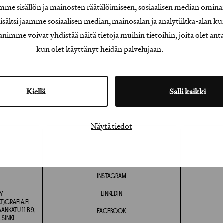
e sisällön ja mainosten räätälöimiseen, sosiaalisen median omina
äksi jaamme sosiaalisen median, mainosalan ja analytiikka-alan ku
e voivat yhdistää näitä tietoja muihin tietoihin, joita olet antanu
kun olet käyttänyt heidän palvelujaan.
Kiellä
Salli kaikki
Näytä tiedot
INSTAGRAM
LINKEDIN
Y
T)GRAFIA.FI
NKATU 11 B 9,
FACEBOOK
LSINKI