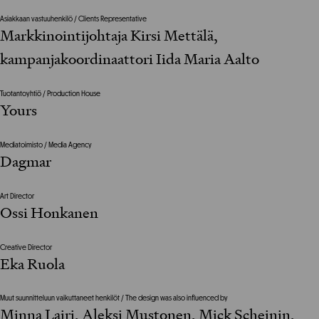
Asiakkaan vastuuhenkilö / Clients Representative
Markkinointijohtaja Kirsi Mettälä,
kampanjakoordinaattori Iida Maria Aalto
Tuotantoyhtiö / Production House
Yours
Mediatoimisto / Media Agency
Dagmar
Art Director
Ossi Honkanen
Creative Director
Eka Ruola
Muut suunnitteluun vaikuttaneet henkilöt / The design was also influenced by
Minna Lairi, Aleksi Mustonen, Mick Scheinin,