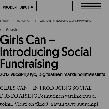
Siirry
VUODEN HUIPUT
VUODEN HUIPUT
suoraan
sisältöön
ETUSIVU
KILPAILUTYÖT
GIRLS CAN – INTRODUCING SOCIAL FUNDRAISING
Arkisto
Girls Can –
Introducing Social
Fundraising
2012
Vuosikirjatyö,
Digitaalinen markkinointiviestintä
GIRLS CAN – INTRODUCING SOCIAL
FUNDRAISING Perinteinen varainkeruu ei
toimi. Viesti on tärkeä ja avun tarve suurempi