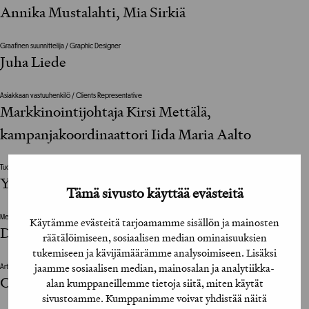
Annika Mustalahti, Mia Sirkiä
Graafinen suunnittelija / Graphic Designer
Juha Liede
Asiakkaan vastuuhenkilö / Clients Representative
Markkinointijohtaja Kirsi Mettälä,
kampanjakoordinaattori Iida Maria Aalto
Tuotantoyhtiö / Production House
Yours
Tämä sivusto käyttää evästeitä
Mediatoimisto / Media Agency
Käytämme evästeitä tarjoamamme sisällön ja mainosten
Dagmar
räätälöimiseen, sosiaalisen median ominaisuuksien
tukemiseen ja kävijämäärämme analysoimiseen. Lisäksi
jaamme sosiaalisen median, mainosalan ja analytiikka-
Art Director
Ossi Honkanen
alan kumppaneillemme tietoja siitä, miten käytät
sivustoamme. Kumppanimme voivat yhdistää näitä