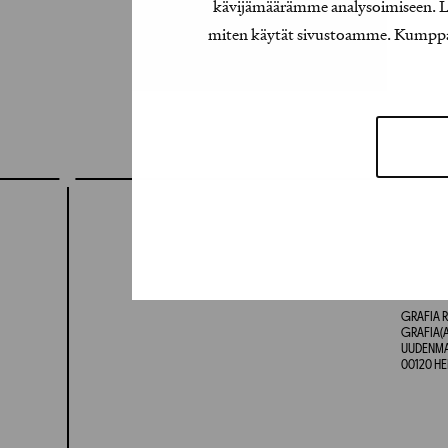
kävijämäärämme analysoimiseen. Lis
miten käytät sivustoamme. Kumppanimm
GRAFIA R
GRAFIA(A
UUDENMAA
00120 HE