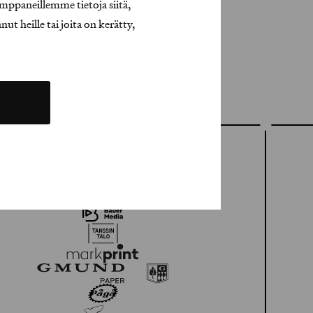
mppaneillemme tietoja siitä,
t heille tai joita on kerätty,