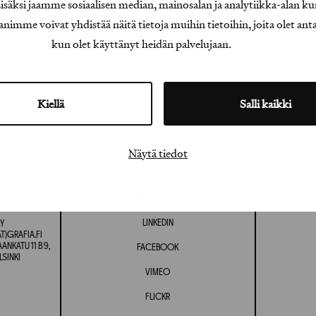
äksi jaamme sosiaalisen median, mainosalan ja analytiikka-alan ku
e voivat yhdistää näitä tietoja muihin tietoihin, joita olet antanu
kun olet käyttänyt heidän palvelujaan.
Kiellä
Salli kaikki
Näytä tiedot
INSTAGRAM
LINKEDIN
Y
T)GRAFIA.FI
NKATU 11 B 9,
FACEBOOK
LSINKI
VIMEO
FLICKR