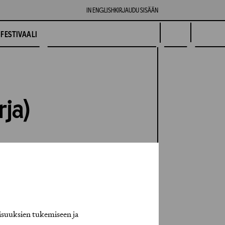
IN ENGLISH
KIRJAUDU SISÄÄN
FESTIVAALI
rja)
isuuksien tukemiseen ja