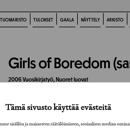
TUOMARISTO
TULOKSET
GAALA
NÄYTTELY
ARKISTO
Girls of Boredom (sa
2006
Vuosikirjatyö,
Nuoret luovat
Työhön osallistuneet henkilöt / tahot:
Tämä sivusto käyttää evästeitä
e sisällön ja mainosten räätälöimiseen, sosiaalisen median omina