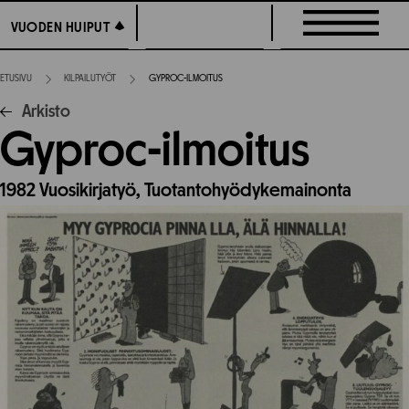
Siirry
VUODEN HUIPUT
VUODEN HUIPUT
suoraan
sisältöön
ETUSIVU
KILPAILUTYÖT
GYPROC-ILMOITUS
Arkisto
Gyproc-ilmoitus
1982
Vuosikirjatyö,
Tuotantohyödykemainonta