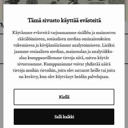
Tämä sivusto käyttää evästeitä
Työhön osallistuneet henkilöt / tahot:
Käytämme evästeitä tarjoamamme sisällön ja mainosten
räätälöimiseen, sosiaalisen median ominaisuuksien
GRAFIA RY
tukemiseen ja kävijämäärämme analysoimiseen. Lisäksi
GRAFIA(AT)GRAFIA.FI
jaamme sosiaalisen median, mainosalan ja analytiikka-
UUDENMAANKATU 11 B 9,
00120 HELSINKI
alan kumppaneillemme tietoja siitä, miten käytät
sivustoamme. Kumppanimme voivat yhdistää näitä
tietoja muihin tietoihin, joita olet antanut heille tai joita
on kerätty, kun olet käyttänyt heidän palvelujaan.
INSTAGRAM
LINKEDIN
Kiellä
FACEBOOK
VIMEO
Salli kaikki
FLICKR