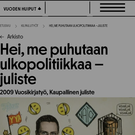
Siirry
VUODEN HUIPUT
VUODEN HUIPUT
suoraan
sisältöön
ETUSIVU
KILPAILUTYÖT
HEI, ME PUHUTAAN ULKOPOLITIIKKAA –JULISTE
Arkisto
Hei, me puhutaan
ulkopolitiikkaa –
juliste
2009
Vuosikirjatyö,
Kaupallinen juliste