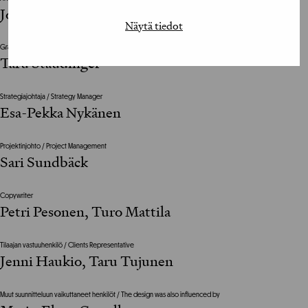
Jon Granström
Näytä tiedot
Graafinen suunnittelija / Graphic Designer
Taru Staudinger
Strategiajohtaja / Strategy Manager
Esa-Pekka Nykänen
Projektinjohto / Project Management
Sari Sundbäck
Copywriter
Petri Pesonen, Turo Mattila
Tilaajan vastuuhenkilö / Clients Representative
Jenni Haukio, Taru Tujunen
Muut suunnitteluun vaikuttaneet henkilöt / The design was also influenced by