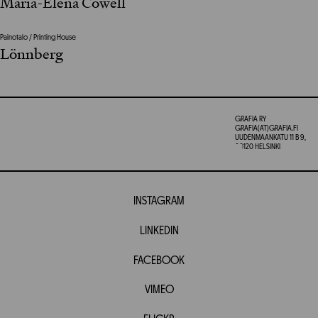
Maria-Elena Cowell
Painotalo / Printing House
Lönnberg
GRAFIA RY
GRAFIA(AT)GRAFIA.FI
UUDENMAANKATU 11 B 9,
00120 HELSINKI
INSTAGRAM
LINKEDIN
FACEBOOK
VIMEO