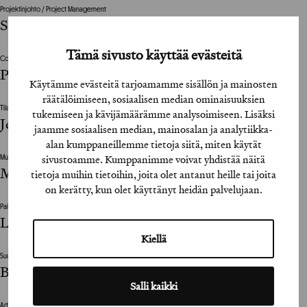
Projektinjohto / Project Management
Sari Sundbäck
Tämä sivusto käyttää evästeitä
Copywriter
Petri Pesonen, Turo Mattila
Käytämme evästeitä tarjoamamme sisällön ja mainosten
räätälöimiseen, sosiaalisen median ominaisuuksien
Tilaajan vastuuhenkilö / Clients Representative
tukemiseen ja kävijämäärämme analysoimiseen. Lisäksi
Jenni Haukio, Taru Tujunen
jaamme sosiaalisen median, mainosalan ja analytiikka-
alan kumppaneillemme tietoja siitä, miten käytät
sivustoamme. Kumppanimme voivat yhdistää näitä
Muut suunnitteluun vaikuttaneet henkilöt / The design was also influenced by
Maria-Elena Cowell
tietoja muihin tietoihin, joita olet antanut heille tai joita
on kerätty, kun olet käyttänyt heidän palvelujaan.
Painotalo / Printing House
Lönnberg
Kiellä
Suunnittelutoimisto / Design Agency
Bob Helsinki
Salli kaikki
Art Director