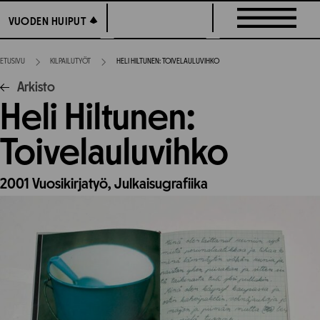
Siirry
VUODEN HUIPUT
VUODEN HUIPUT
suoraan
sisältöön
ETUSIVU
KILPAILUTYÖT
HELI HILTUNEN: TOIVELAULUVIHKO
Arkisto
Heli Hiltunen:
Toivelauluvihko
2001
Vuosikirjatyö,
Julkaisugrafiika