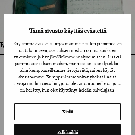
Tämä sivusto käyttää evästeitä
Käytämme evästeitä tarjoamamme sisällön ja mainosten
Työhön osallistuneet henkilöt / tahot:
räätälöimiseen, sosiaalisen median ominaisuuksien
tukemiseen ja kävijämäärämme analysoimiseen. Lisäksi
jaamme sosiaalisen median, mainosalan ja analytiikka-
GRAFIA RY
GRAFIA(AT)GRAFIA.FI
alan kumppaneillemme tietoja siitä, miten käytät
UUDENMAANKATU 11 B 9,
sivustoamme. Kumppanimme voivat yhdistää näitä
00120 HELSINKI
tietoja muihin tietoihin, joita olet antanut heille tai joita
on kerätty, kun olet käyttänyt heidän palvelujaan.
INSTAGRAM
Kiellä
LINKEDIN
FACEBOOK
Salli kaikki