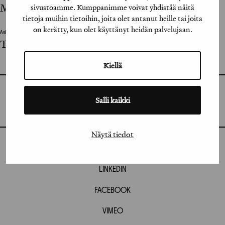
Mirella Lampela
sivustoamme. Kumppanimme voivat yhdistää näitä
tietoja muihin tietoihin, joita olet antanut heille tai joita
on kerätty, kun olet käyttänyt heidän palvelujaan.
Asiakkaan vastuuhenkilö / Client’s Representative
Tove Vesterbacka
Kiellä
GRAFIA RY
GRAFIA(AT)GRAFIA.FI
Salli kaikki
UUDENMAANKATU 11 B 9,
00120 HELSINKI
Näytä tiedot
INSTAGRAM
LINKEDIN
FACEBOOK
VIMEO