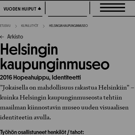
Siirry
VUODEN HUIPUT
VUODEN HUIPUT
suoraan
sisältöön
ETUSIVU
KILPAILUTYÖT
HELSINGIN KAUPUNGINMUSEO
Arkisto
Helsingin
kaupunginmuseo
2016
Hopeahuippu,
Identiteetti
”Jokaisella on mahdollisuus rakastua Helsinkiin” –
kuinka Helsingin kaupunginmuseosta tehtiin
maailman kiinnostavin museo uuden visuaalisen
identiteetin avulla.
Työhön osallistuneet henkilöt / tahot: