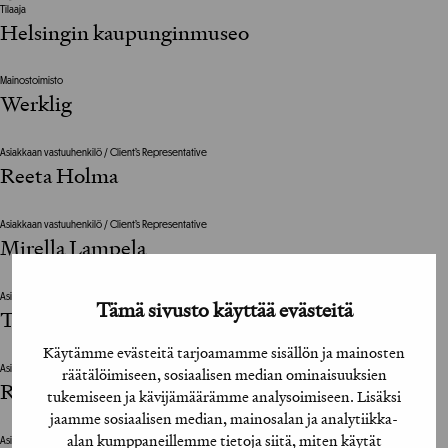
Tilaaja
Helsingin kaupunginmuseo
Mainostoimisto
Werklig
Asiakkaan vastuuhenkilö / Client’s Representative
Reeta Holma
Asiakkaan vastuuhenkilö / Client’s Representative
Mirella Lampela
Asiakkaan vastuuhenkilö / Client’s Representative
Tämä sivusto käyttää evästeitä
Tove Vesterbacka
Käytämme evästeitä tarjoamamme sisällön ja mainosten
räätälöimiseen, sosiaalisen median ominaisuuksien
Asiakkaan vastuuhenkilö / Client’s Representative
Reeta Holma
tukemiseen ja kävijämäärämme analysoimiseen. Lisäksi
jaamme sosiaalisen median, mainosalan ja analytiikka-
alan kumppaneillemme tietoja siitä, miten käytät
Asiakkaan vastuuhenkilö / Client’s Representative