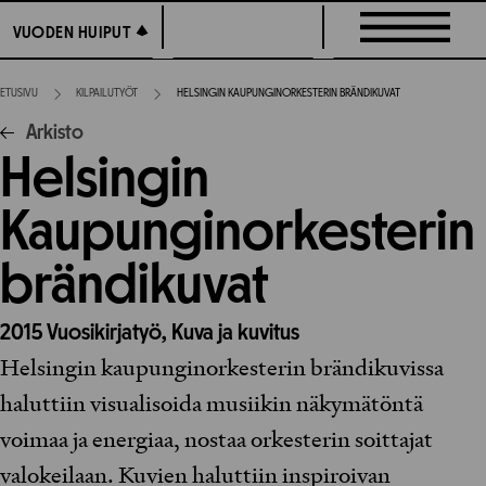
Siirry
VUODEN HUIPUT
VUODEN HUIPUT
suoraan
sisältöön
ETUSIVU
KILPAILUTYÖT
HELSINGIN KAUPUNGINORKESTERIN BRÄNDIKUVAT
Arkisto
Helsingin
Kaupunginorkesterin
brändikuvat
2015
Vuosikirjatyö,
Kuva ja kuvitus
Helsingin kaupunginorkesterin brändikuvissa
haluttiin visualisoida musiikin näkymätöntä
voimaa ja energiaa, nostaa orkesterin soittajat
valokeilaan. Kuvien haluttiin inspiroivan