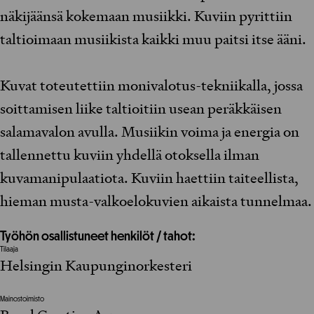
näkijäänsä kokemaan musiikki. Kuviin pyrittiin
taltioimaan musiikista kaikki muu paitsi itse ääni.
Kuvat toteutettiin monivalotus-tekniikalla, jossa
soittamisen liike taltioitiin usean peräkkäisen
salamavalon avulla. Musiikin voima ja energia on
tallennettu kuviin yhdellä otoksella ilman
kuvamanipulaatiota. Kuviin haettiin taiteellista,
hieman musta-valkoelokuvien aikaista tunnelmaa.
Työhön osallistuneet henkilöt / tahot:
Tilaaja
Helsingin Kaupunginorkesteri
Mainostoimisto