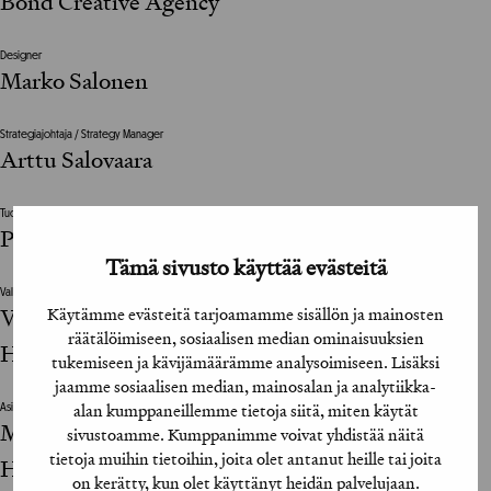
Bond Creative Agency
Designer
Marko Salonen
Strategiajohtaja / Strategy Manager
Arttu Salovaara
Tuottaja / Producer
Piia Suhonen
Tämä sivusto käyttää evästeitä
Valokuvat / Photographs
Valokuvaaja: Marko Rantanen, Kuvausassistentti:
Käytämme evästeitä tarjoamamme sisällön ja mainosten
räätälöimiseen, sosiaalisen median ominaisuuksien
Hanna Kaikula, Maskeeraus: Marina Lavenius
tukemiseen ja kävijämäärämme analysoimiseen. Lisäksi
jaamme sosiaalisen median, mainosalan ja analytiikka-
alan kumppaneillemme tietoja siitä, miten käytät
Asiakkaan vastuuhenkilö / Client’s Representative
Marja Istala Kumpunen ja Virpi Tahvanainen /
sivustoamme. Kumppanimme voivat yhdistää näitä
tietoja muihin tietoihin, joita olet antanut heille tai joita
Helsingin kaupunginorkesteri
on kerätty, kun olet käyttänyt heidän palvelujaan.