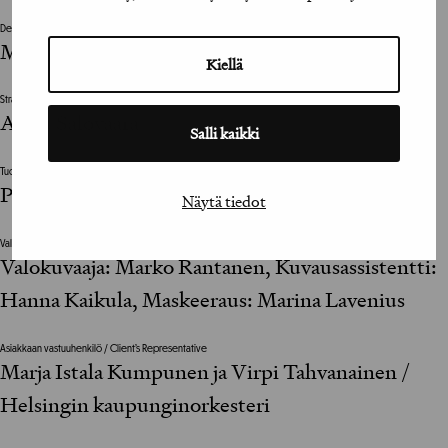
Designer
Marko Salonen
Kiellä
Strategiajohtaja / Strategy Manager
Arttu Salovaara
Salli kaikki
Tuottaja / Producer
Piia Suhonen
Näytä tiedot
Valokuvat / Photographs
Valokuvaaja: Marko Rantanen, Kuvausassistentti:
Hanna Kaikula, Maskeeraus: Marina Lavenius
Asiakkaan vastuuhenkilö / Client’s Representative
Marja Istala Kumpunen ja Virpi Tahvanainen /
Helsingin kaupunginorkesteri