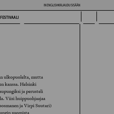
IN ENGLISH
KIRJAUDU SISÄÄN
FESTIVAALI
an ulkopuolelta, mutta
en kanssa. Helsinki
upungiksi ja perusteli
a. Viisi huippuohjaajaa
uosmanen ja Virpi Suutari)
upungin suomista