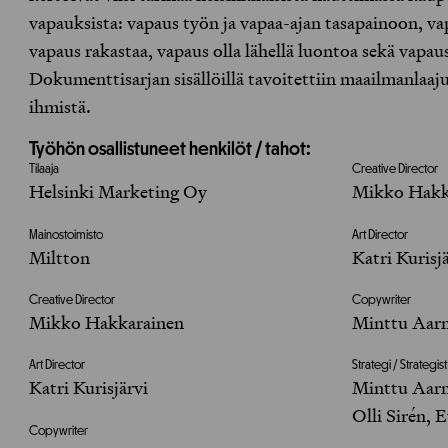
vapauksista: vapaus työn ja vapaa-ajan tasapainoon, va
vapaus rakastaa, vapaus olla lähellä luontoa sekä vapaus
Dokumenttisarjan sisällöillä tavoitettiin maailmanlaaju
ihmistä.
Työhön osallistuneet henkilöt / tahot:
Tilaaja
Creative Director
Helsinki Marketing Oy
Mikko Hakk
Mainostoimisto
Art Director
Miltton
Katri Kurisj
Creative Director
Copywriter
Mikko Hakkarainen
Minttu Aarn
Art Director
Strategi / Strategist
Katri Kurisjärvi
Minttu Aarn
Olli Sirén, 
Copywriter