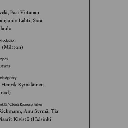
lä, Pasi Viitanen
enjamin Lehti, Sara
laulu
t Production
ö (Miltton)
graphs
munen
edia Agency
n, Henrik Kymäläinen
Road)
kilö / Client’s Representative
Rickmann, Anu Syrmä, Tia
aarit Kivistö (Helsinki