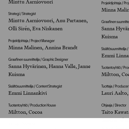
Minttu Aarniovuori
Projektijohtaja / P
Minna Malin
Strategi / Strategist
Minttu Aarniovuori, Anu Partanen,
Graafinen suunnitte
Olli Sirén, Eva Niskanen
Sanna Hyvär
Kuisma
Projektijohtaja / Project Manager
Minna Malinen, Annina Brandt
Sisältösuunnittelija 
Emmi Linna
Graafinen suunnittelija / Graphic Designer
Sanna Hyvärinen, Hanna Valle, Janne
Tuotantoyhtiö / Pr
Kuisma
Miltton, Co
Sisältösuunnittelija / Content Strategist
Tuottaja / Producer
Emmi Linnankivi
Lauri Aalto,
Tuotantoyhtiö / Production House
Ohjaaja / Director
Miltton, Cocoa
Taito Kawat
Susanimaha
Tuottaja / Producer
Virpi Suuta