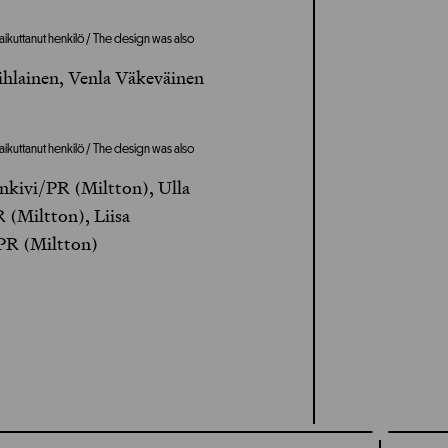
aikuttanut henkilö / The design was also
ihlainen, Venla Väkeväinen
aikuttanut henkilö / The design was also
kivi/PR (Miltton), Ulla
 (Miltton), Liisa
PR (Miltton)