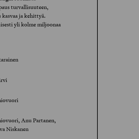
paus turvallisuuteen,
 kasvaa ja kehittyä.
isesti yli kolme miljoonaa
arainen
ärvi
iovuori
iovuori, Anu Partanen,
Eva Niskanen