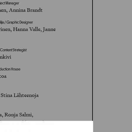
roject Manager
en, Annina Brandt
lija / Graphic Designer
inen, Hanna Valle, Janne
/ Content Strategist
nkivi
oduction House
coa
 Stina Lähteenoja
a, Ronja Salmi,
dura & Mikko Heiskanen,
ri, Juho Kuosmanen