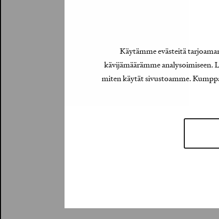
Käytämme evästeitä tarjoamamm
kävijämäärämme analysoimiseen. Lis
miten käytät sivustoamme. Kumppanimm