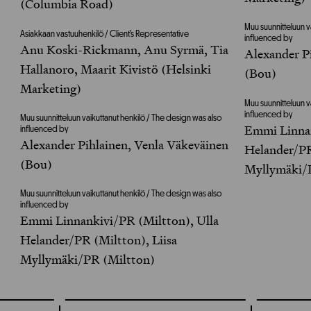
(Columbia Road)
Muu suunnitteluun v
Asiakkaan vastuuhenkilö / Client’s Representative
influenced by
Anu Koski-Rickmann, Anu Syrmä, Tia
Alexander P
Hallanoro, Maarit Kivistö (Helsinki
(Bou)
Marketing)
Muu suunnitteluun v
influenced by
Muu suunnitteluun vaikuttanut henkilö / The design was also
Emmi Linnan
influenced by
Alexander Pihlainen, Venla Väkeväinen
Helander/PR
(Bou)
Myllymäki/
Muu suunnitteluun vaikuttanut henkilö / The design was also
influenced by
Emmi Linnankivi/PR (Miltton), Ulla
Helander/PR (Miltton), Liisa
Myllymäki/PR (Miltton)