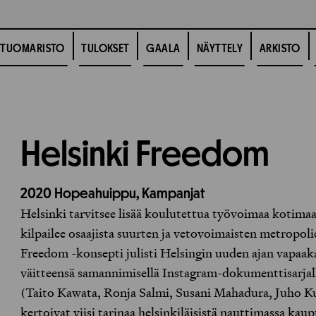
TUOMARISTO
TULOKSET
GAALA
NÄYTTELY
ARKISTO
Helsinki Freedom
2020
Hopeahuippu,
Kampanjat
Helsinki tarvitsee lisää koulutettua työvoimaa kotima
kilpailee osaajista suurten ja vetovoimaisten metropoli
Freedom -konsepti julisti Helsingin uuden ajan vapaaka
väitteensä samannimisellä Instagram-dokumenttisarjall
(Taito Kawata, Ronja Salmi, Susani Mahadura, Juho K
kertoivat viisi tarinaa helsinkiläisistä nauttimassa ka