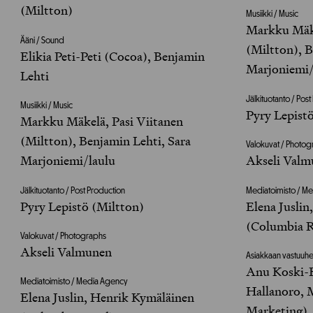
(Miltton)
Musiikki / Music
Markku Mäke
Ääni / Sound
(Miltton), B
Elikia Peti-Peti (Cocoa), Benjamin
Marjoniemi/
Lehti
Jälkituotanto / Pos
Musiikki / Music
Pyry Lepist
Markku Mäkelä, Pasi Viitanen
(Miltton), Benjamin Lehti, Sara
Valokuvat / Photo
Marjoniemi/laulu
Akseli Val
Jälkituotanto / Post Production
Mediatoimisto / M
Pyry Lepistö (Miltton)
Elena Jusli
(Columbia 
Valokuvat / Photographs
Akseli Valmunen
Asiakkaan vastuuhen
Anu Koski-
Mediatoimisto / Media Agency
Hallanoro, M
Elena Juslin, Henrik Kymäläinen
Marketing)