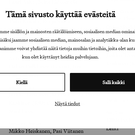
Lauri Aalto, Stina Lähteenoja
Tämä sivusto käyttää evästeitä
Kuvaaja / Cinemat
Ohjaaja / Director
Anton Thom
Taito Kawata, Ronja Salmi,
Oskari Pulk
Susanimahadura & Mikko Heiskanen,
e sisällön ja mainosten räätälöimiseen, sosiaalisen median omina
Kumpulaine
Virpi Suutari, Juho Kuosmanen
äksi jaamme sosiaalisen median, mainosalan ja analytiikka-alan ku
e voivat yhdistää näitä tietoja muihin tietoihin, joita olet antanu
Leikkaaja / Editor
Kuvaaja / Cinematographer
Jaakko Terv
kun olet käyttänyt heidän palvelujaan.
Anton Thompson Coon (Miltton),
Koskinen (KR
Oskari Pulkkinen (Cocoa), Jani
Minkkinen
Kumpulainen
Kiellä
Salli kaikki
Animaattori / Anima
Leikkaaja / Editor
Mikko Heisk
Jaakko Tervonen (Konna Films), Petrus
(Miltton)
Koskinen (KRB Collective), Silja
Näytä tiedot
Minkkinen
Ääni / Sound
Elikia Peti-
Animaattori / Animator
Lehti
Mikko Heiskanen, Pasi Viitanen