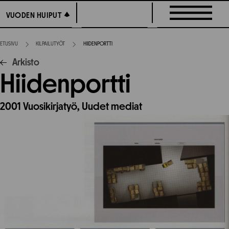
Siirry
VUODEN HUIPUT
VUODEN HUIPUT
suoraan
sisältöön
ETUSIVU
KILPAILUTYÖT
HIIDENPORTTI
Arkisto
Hiidenportti
2001
Vuosikirjatyö,
Uudet mediat