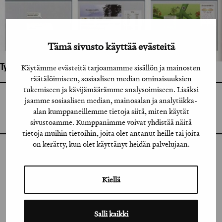
Tämä sivusto käyttää evästeitä
Työhön osallistuneet henkilöt / tahot:
Käytämme evästeitä tarjoamamme sisällön ja mainosten
räätälöimiseen, sosiaalisen median ominaisuuksien
tukemiseen ja kävijämäärämme analysoimiseen. Lisäksi
GRAFIA RY
jaamme sosiaalisen median, mainosalan ja analytiikka-
GRAFIA(AT)GRAFIA.FI
alan kumppaneillemme tietoja siitä, miten käytät
UUDENMAANKATU 11 B 9,
00120 HELSINKI
sivustoamme. Kumppanimme voivat yhdistää näitä
tietoja muihin tietoihin, joita olet antanut heille tai joita
on kerätty, kun olet käyttänyt heidän palvelujaan.
INSTAGRAM
LINKEDIN
Kiellä
FACEBOOK
Salli kaikki
VIMEO