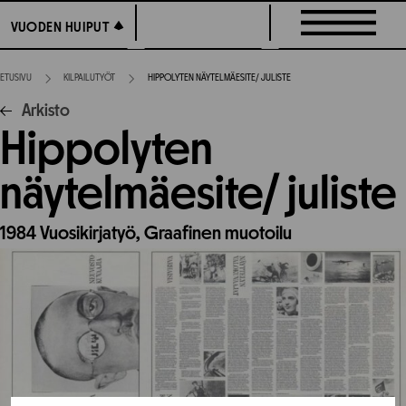
Siirry
VUODEN HUIPUT
VUODEN HUIPUT
suoraan
sisältöön
ETUSIVU
KILPAILUTYÖT
HIPPOLYTEN NÄYTELMÄESITE/ JULISTE
Arkisto
Hippolyten
näytelmäesite/ juliste
1984
Vuosikirjatyö,
Graafinen muotoilu