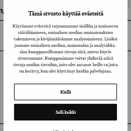
Työhön osallistuneet henkilöt / tahot:
Tämä sivusto käyttää evästeitä
Käytämme evästeitä tarjoamamme sisällön ja mainosten
GRAFIA RY
räätälöimiseen, sosiaalisen median ominaisuuksien
GRAFIA(AT)GRAFIA.FI
tukemiseen ja kävijämäärämme analysoimiseen. Lisäksi
UUDENMAANKATU 11 B 9,
00120 HELSINKI
jaamme sosiaalisen median, mainosalan ja analytiikka-
alan kumppaneillemme tietoja siitä, miten käytät
sivustoamme. Kumppanimme voivat yhdistää näitä
INSTAGRAM
tietoja muihin tietoihin, joita olet antanut heille tai joita
on kerätty, kun olet käyttänyt heidän palvelujaan.
LINKEDIN
FACEBOOK
Kiellä
VIMEO
Salli kaikki
FLICKR