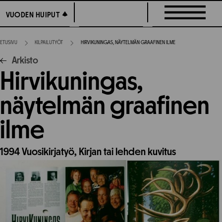
Siirry
VUODEN HUIPUT
VUODEN HUIPUT
suoraan
sisältöön
ETUSIVU
KILPAILUTYÖT
HIRVIKUNINGAS, NÄYTELMÄN GRAAFINEN ILME
Arkisto
Hirvikuningas,
näytelmän graafinen
ilme
1994
Vuosikirjatyö,
Kirjan tai lehden kuvitus