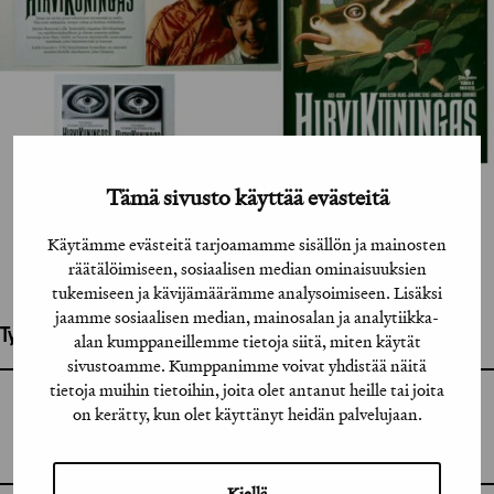
Tämä sivusto käyttää evästeitä
Käytämme evästeitä tarjoamamme sisällön ja mainosten
räätälöimiseen, sosiaalisen median ominaisuuksien
tukemiseen ja kävijämäärämme analysoimiseen. Lisäksi
jaamme sosiaalisen median, mainosalan ja analytiikka-
Työhön osallistuneet henkilöt / tahot:
alan kumppaneillemme tietoja siitä, miten käytät
sivustoamme. Kumppanimme voivat yhdistää näitä
tietoja muihin tietoihin, joita olet antanut heille tai joita
GRAFIA RY
on kerätty, kun olet käyttänyt heidän palvelujaan.
GRAFIA(AT)GRAFIA.FI
UUDENMAANKATU 11 B 9,
00120 HELSINKI
Kiellä