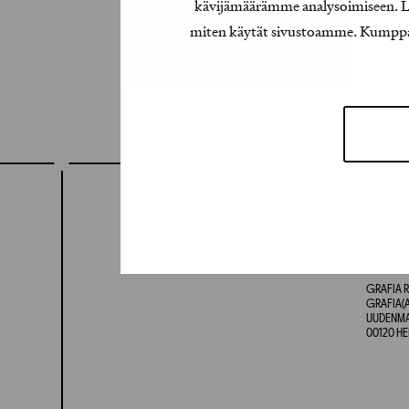
kävijämäärämme analysoimiseen. Lis
miten käytät sivustoamme. Kumppanimm
GRAFIA R
GRAFIA(A
UUDENMAA
00120 HE