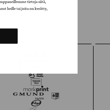
mppaneillemme tietoja siitä,
t heille tai joita on kerätty,