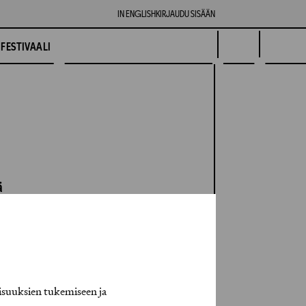
IN ENGLISH
KIRJAUDU SISÄÄN
FESTIVAALI
ä
isuuksien tukemiseen ja