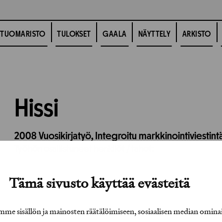
TUOMARISTO
TULOKSET
GAALA
NÄYTTELY
ARKISTO
Hissi
2008
Vuosikirjatyö,
Integroitu markkinointiviestint
Työhön osallistuneet henkilöt / tahot:
Tämä sivusto käyttää evästeitä
e sisällön ja mainosten räätälöimiseen, sosiaalisen median omina