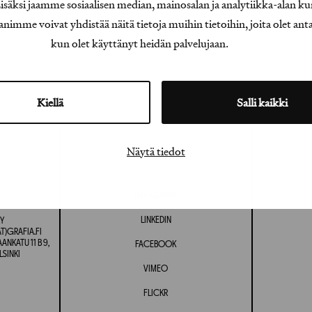
äksi jaamme sosiaalisen median, mainosalan ja analytiikka-alan ku
e voivat yhdistää näitä tietoja muihin tietoihin, joita olet antanu
kun olet käyttänyt heidän palvelujaan.
Kiellä
Salli kaikki
Näytä tiedot
INSTAGRAM
LINKEDIN
Y
T)GRAFIA.FI
NKATU 11 B 9,
FACEBOOK
LSINKI
VIMEO
FLICKR