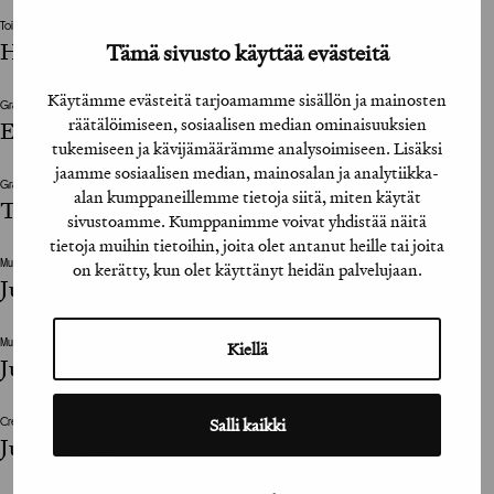
Toimittaja / Editor
Hanna Syrjälä (Helsingin Sanomat)
Tämä sivusto käyttää evästeitä
Käytämme evästeitä tarjoamamme sisällön ja mainosten
Graafinen suunnittelija / Graphic Designer
räätälöimiseen, sosiaalisen median ominaisuuksien
Elisa Bestetti (Helsingin Sanomat)
tukemiseen ja kävijämäärämme analysoimiseen. Lisäksi
jaamme sosiaalisen median, mainosalan ja analytiikka-
Graafinen suunnittelija / Graphic Designer
alan kumppaneillemme tietoja siitä, miten käytät
Timo Myllymäki (Helsingin Sanomat)
sivustoamme. Kumppanimme voivat yhdistää näitä
tietoja muihin tietoihin, joita olet antanut heille tai joita
on kerätty, kun olet käyttänyt heidän palvelujaan.
Muu suunnitteluun vaikuttanut henkilö / The design was also influenced by
Jussi Pohjola
Kiellä
Muu suunnitteluun vaikuttanut henkilö / The design was also influenced by
Juha Laitinen
Salli kaikki
Creative Director
Juuso Kemi