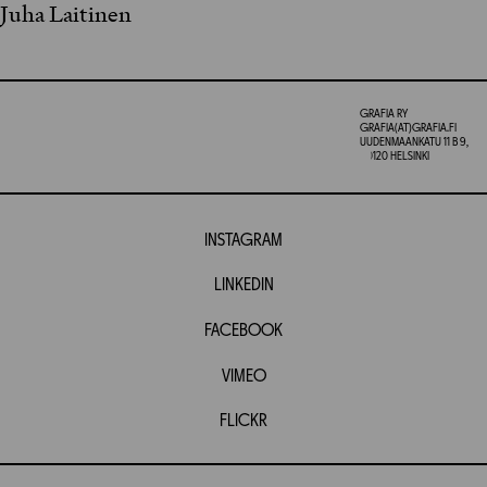
Juha Laitinen
GRAFIA RY
GRAFIA(AT)GRAFIA.FI
UUDENMAANKATU 11 B 9,
00120 HELSINKI
INSTAGRAM
LINKEDIN
FACEBOOK
VIMEO
FLICKR