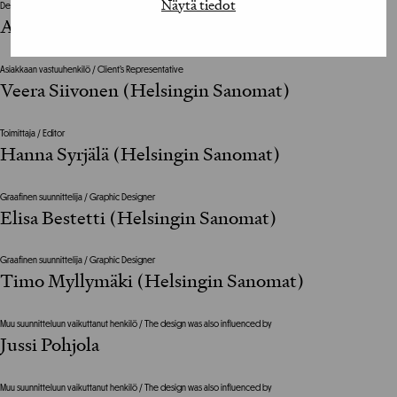
Näytä tiedot
Design Director
Alo Valtere (Helsingin Sanomat)
Asiakkaan vastuuhenkilö / Client’s Representative
Veera Siivonen (Helsingin Sanomat)
Toimittaja / Editor
Hanna Syrjälä (Helsingin Sanomat)
Graafinen suunnittelija / Graphic Designer
Elisa Bestetti (Helsingin Sanomat)
Graafinen suunnittelija / Graphic Designer
Timo Myllymäki (Helsingin Sanomat)
Muu suunnitteluun vaikuttanut henkilö / The design was also influenced by
Jussi Pohjola
Muu suunnitteluun vaikuttanut henkilö / The design was also influenced by