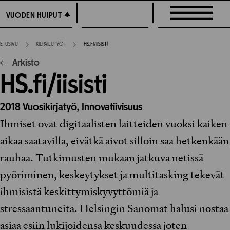
Siirry
VUODEN HUIPUT
VUODEN HUIPUT
suoraan
sisältöön
ETUSIVU
KILPAILUTYÖT
HS.FI/IISISTI
Arkisto
HS.fi/iisisti
2018
Vuosikirjatyö,
Innovatiivisuus
Ihmiset ovat digitaalisten laitteiden vuoksi kaiken
aikaa saatavilla, eivätkä aivot silloin saa hetkenkään
rauhaa. Tutkimusten mukaan jatkuva netissä
pyöriminen, keskeytykset ja multitasking tekevät
ihmisistä keskittymiskyvyttömiä ja
stressaantuneita. Helsingin Sanomat halusi nostaa
asiaa esiin lukijoidensa keskuudessa joten